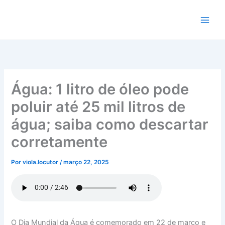
Ir
para
o
conteúdo
Água: 1 litro de óleo pode
poluir até 25 mil litros de
água; saiba como descartar
corretamente
Por
viola.locutor
/
março 22, 2025
O Dia Mundial da Água é comemorado em 22 de março e