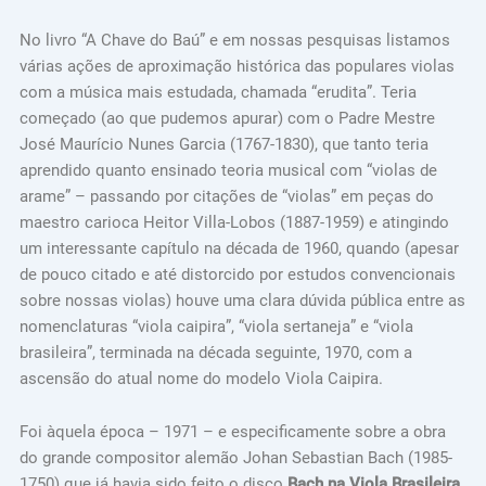
No livro “A Chave do Baú” e em nossas pesquisas listamos
várias ações de aproximação histórica das populares violas
com a música mais estudada, chamada “erudita”. Teria
começado (ao que pudemos apurar) com o Padre Mestre
José Maurício Nunes Garcia (1767-1830), que tanto teria
aprendido quanto ensinado teoria musical com “violas de
arame” – passando por citações de “violas” em peças do
maestro carioca Heitor Villa-Lobos (1887-1959) e atingindo
um interessante capítulo na década de 1960, quando (apesar
de pouco citado e até distorcido por estudos convencionais
sobre nossas violas) houve uma clara dúvida pública entre as
nomenclaturas “viola caipira”, “viola sertaneja” e “viola
brasileira”, terminada na década seguinte, 1970, com a
ascensão do atual nome do modelo Viola Caipira.
Foi àquela época – 1971 – e especificamente sobre a obra
do grande compositor alemão Johan Sebastian Bach (1985-
1750) que já havia sido feito o disco
Bach na Viola Brasileira
,