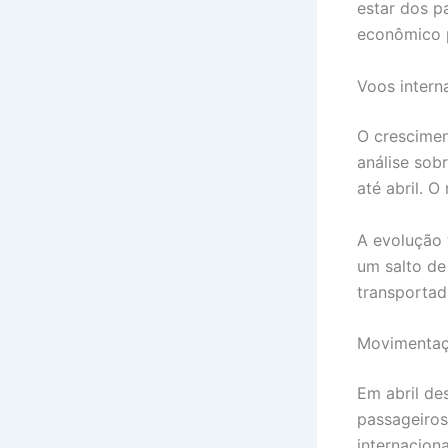
estar dos p
econômico p
Voos intern
O crescimen
análise sob
até abril. 
A evolução 
um salto de
transportad
Movimentaç
Em abril de
passageiro
internacion