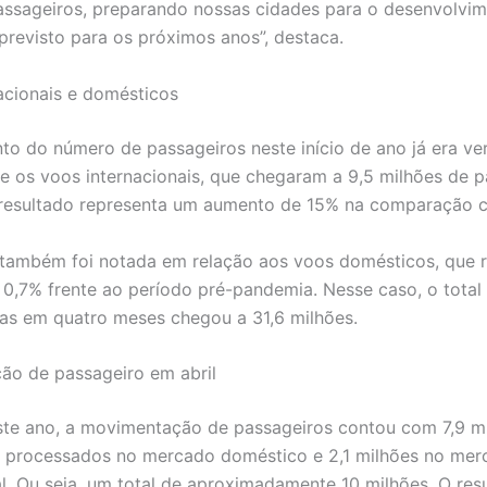
assageiros, preparando nossas cidades para o desenvolvi
revisto para os próximos anos”, destaca.
acionais e domésticos
to do número de passageiros neste início de ano já era ve
re os voos internacionais, que chegaram a 9,5 milhões de 
O resultado representa um aumento de 15% na comparação 
também foi notada em relação aos voos domésticos, que r
 0,7% frente ao período pré-pandemia. Nesse caso, o total
as em quatro meses chegou a 31,6 milhões.
ão de passageiro em abril
ste ano, a movimentação de passageiros contou com 7,9 m
s processados no mercado doméstico e 2,1 milhões no mer
al. Ou seja, um total de aproximadamente 10 milhões. O res