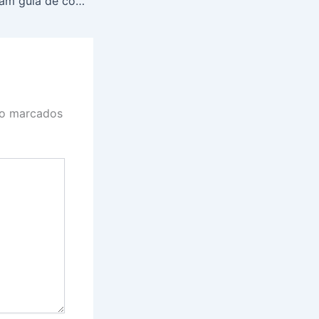
MPor e Anac lançam guia de combate ao assédio e à importunação Sexual na Aviação Civil
ão marcados