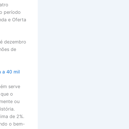
atro
no período
nda e Oferta
até dezembro
hões de
 a 40 mil
bém serve
 que o
namente ou
stória.
cima de 2%.
ando o bem-