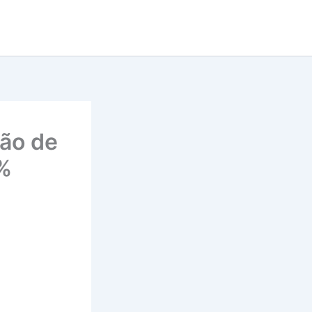
ão de
4%