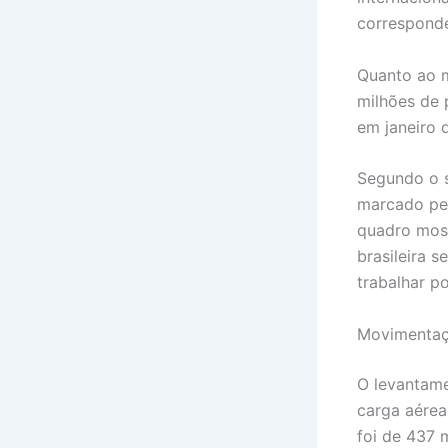
correspond
Quanto ao m
milhões de 
em janeiro 
Segundo o s
marcado pel
quadro most
brasileira 
trabalhar po
Movimentaç
O levantam
carga aérea
foi de 437 