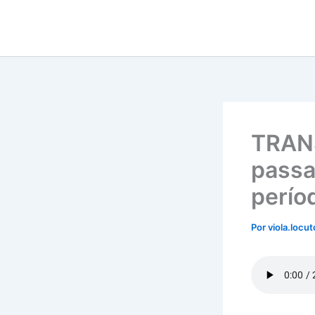
Ir
para
o
conteúdo
TRAN
passa
perío
Por
viola.locu