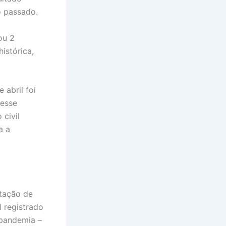
o passado.
ou 2
istórica,
 abril foi
 esse
civil
a a
tação de
l registrado
 pandemia –