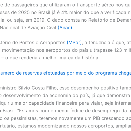
e de passageiros que utilizaram o transporte aéreo nos qu
eses de 2025 no Brasil já é 4% maior do que a verificada 
a, ou seja, em 2019. O dado consta no Relatório de Dema
Nacional de Aviação Civil
(Anac)
.
stério de Portos e Aeroportos
(MPor)
, a tendência é que, 
a movimentação nos aeroportos do país ultrapasse 123 mil
 – o que renderia a melhor marca da história.
 número de reservas efetuadas por meio do programa chega
inistro Sílvio Costa Filho, esse desempenho positivo tam
o desenvolvimento da economia do país, já que demonstra
dquiriu maior capacidade financeira para viajar, seja inter
o Brasil. “Estamos com o menor índice de desemprego da hi
o os pessimistas, teremos novamente um PIB crescendo a
rtuário, estamos modernizando nossos aeroportos, ampli