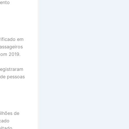
mento
rificado em
passageiros
com 2019.
egistraram
 de pessoas
ilhões de
cado
ultado