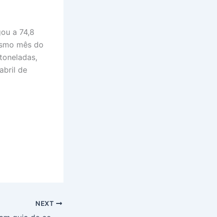
ou a 74,8
esmo mês do
toneladas,
bril de
NEXT