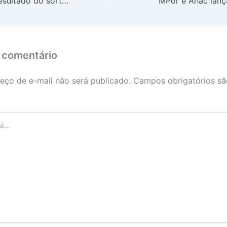
Lotofácil 3397: resultado do sorteio desta quarta-feira (21/05/2025)
 comentário
eço de e-mail não será publicado.
Campos obrigatórios s