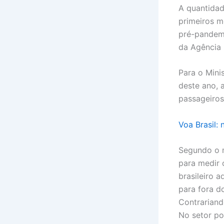
A quantidad
primeiros m
pré-pandemi
da Agência 
Para o Mini
deste ano, 
passageiros
Voa Brasil:
Segundo o m
para medir 
brasileiro a
para fora d
Contrariand
No setor po