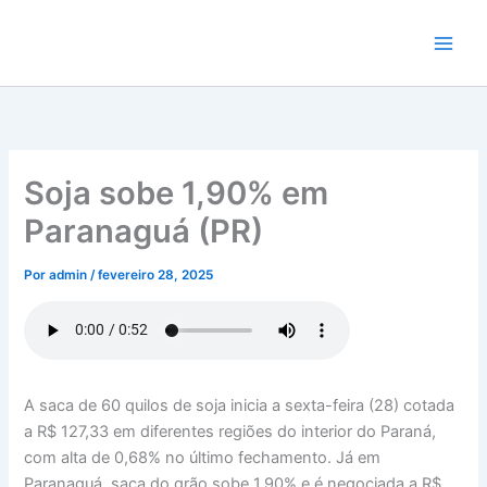
Ir
para
o
conteúdo
Soja sobe 1,90% em
Paranaguá (PR)
Por
admin
/
fevereiro 28, 2025
A saca de 60 quilos de soja inicia a sexta-feira (28) cotada
a R$ 127,33 em diferentes regiões do interior do Paraná,
com alta de 0,68% no último fechamento. Já em
Paranaguá, saca do grão sobe 1,90% e é negociada a R$