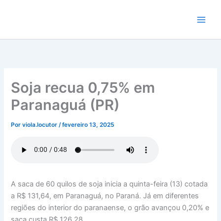
Ir
para
o
conteúdo
Soja recua 0,75% em
Paranaguá (PR)
Por
viola.locutor
/
fevereiro 13, 2025
A saca de 60 quilos de soja inicia a quinta-feira (13) cotada
a R$ 131,64, em Paranaguá, no Paraná. Já em diferentes
regiões do interior do paranaense, o grão avançou 0,20% e
saca custa R$ 126,28.