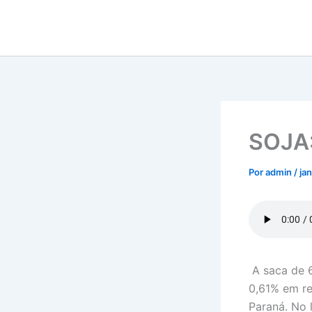
Ir
para
o
conteúdo
SOJA:
Por
admin
/
ja
A saca de 6
0,61% em re
Paraná. No 