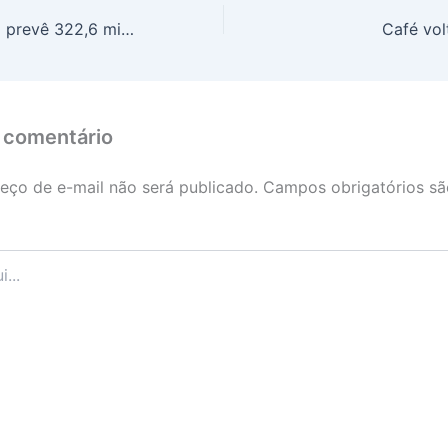
Safra 2025: IBGE prevê 322,6 milhões de toneladas, com crescimento de 10,2% frente a 2024
Café volt
 comentário
eço de e-mail não será publicado.
Campos obrigatórios s