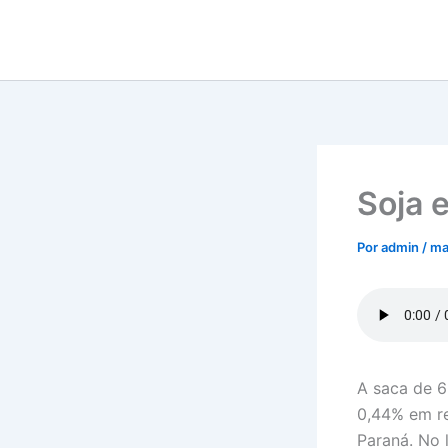
Ir
para
o
conteúdo
Soja 
Por
admin
/
ma
A saca de 6
0,44% em re
Paraná. No 