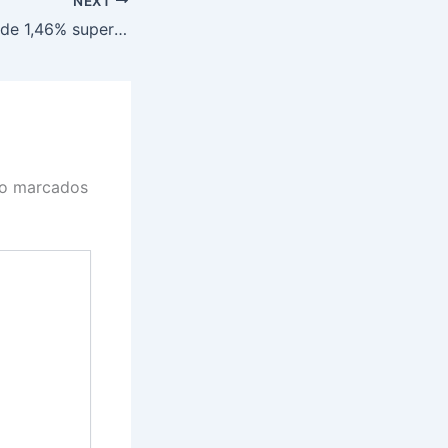
NEXT
Ibovespa em alta de 1,46% supera os 130 mil pontos
ão marcados