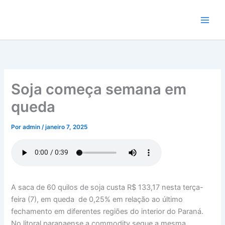
Ir
para
o
conteúdo
Soja começa semana em
queda
Por
admin
/
janeiro 7, 2025
A saca de 60 quilos de soja custa R$ 133,17 nesta terça-
feira (7), em queda de 0,25% em relação ao último
fechamento em diferentes regiões do interior do Paraná.
No litoral paranaense a commodity segue a mesma