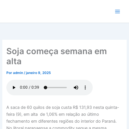
Ir
para
o
conteúdo
Soja começa semana em
alta
Por
admin
/
janeiro 9, 2025
A saca de 60 quilos de soja custa R$ 131,93 nesta quinta-
feira (9), em alta de 1,06% em relação ao último
fechamento em diferentes regiões do interior do Paraná.
No litoral paranaense a commodity segue a mesma