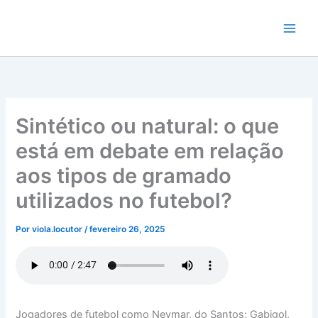
Ir
para
o
conteúdo
Sintético ou natural: o que
está em debate em relação
aos tipos de gramado
utilizados no futebol?
Por
viola.locutor
/
fevereiro 26, 2025
Jogadores de futebol como Neymar, do Santos; Gabigol,