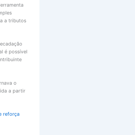
ferramenta
mples
a a tributos
recadação
l é possível
ntribuinte
ornava o
da a partir
e reforça