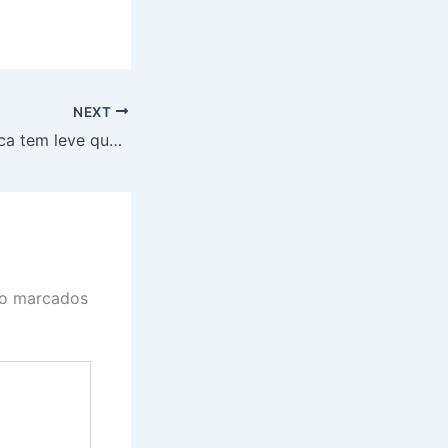
NEXT
Soja: preço da saca tem leve queda no PR
ão marcados