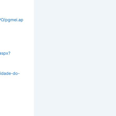
SPO/pgmei.ap
aspx?
lidade-do-