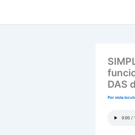
Ir
para
o
conteúdo
SIMP
funci
DAS d
Por
viola.locu