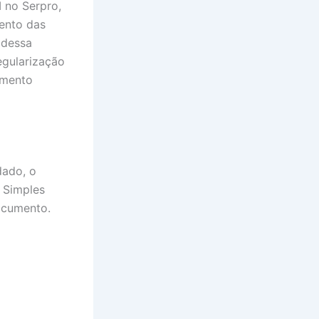
 no Serpro,
ento das
 dessa
regularização
umento
dado, o
 Simples
documento.