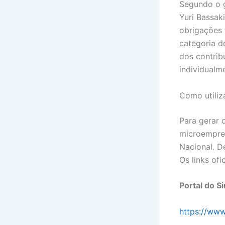
Segundo o g
Yuri Bassak
obrigações 
categoria de
dos contrib
individualm
Como utiliz
Para gerar 
microempree
Nacional. D
Os links ofic
Portal do S
https://www