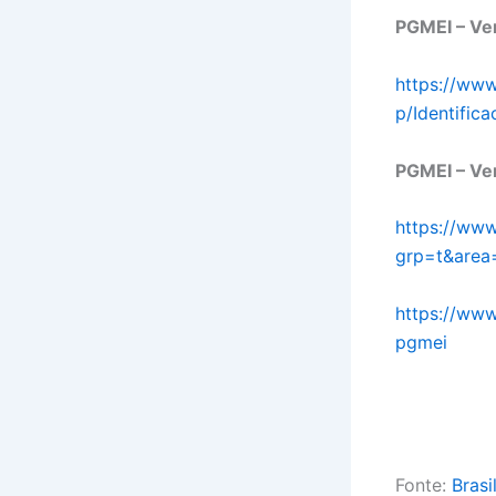
PGMEI – Ve
https://www
p/Identific
PGMEI – Ve
https://www
grp=t&area
https://www
pgmei
Fonte:
Brasi