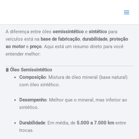
Ir
para
o
conteúdo
A diferença entre óleo
semissintético
e
sintético
para
veículos está na
base de fabricação
,
durabilidade
,
proteção
ao motor
e
preço
. Aqui está um resumo direto para você
entender melhor:
🛢️
Óleo Semissintético
Composição
: Mistura de óleo mineral (base natural)
com óleo sintético.
Desempenho
: Melhor que o mineral, mas inferior ao
sintético.
Durabilidade
: Em média, de
5.000 a 7.000 km
entre
trocas.