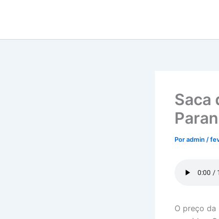
Ir
para
o
conteúdo
Saca d
Paran
Por
admin
/
fe
O preço da 