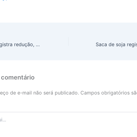
Preço do café registra redução, nesta segunda-feira (10); saca do robusta é venda a R$ 2.654,96
 comentário
eço de e-mail não será publicado.
Campos obrigatórios s