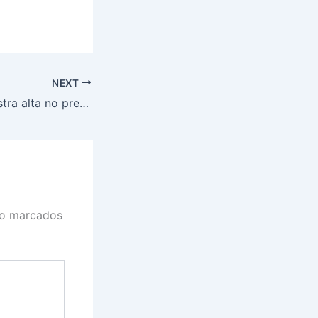
NEXT
Saca de soja registra alta no preço, no Paraná, nesta segunda-feira (10)
ão marcados