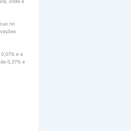
aná, onde a
ecuo no
evações
 0,07% e a
 de 0,37% e