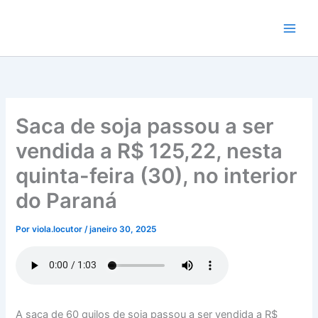
Ir
para
o
conteúdo
Saca de soja passou a ser
vendida a R$ 125,22, nesta
quinta-feira (30), no interior
do Paraná
Por
viola.locutor
/
janeiro 30, 2025
A saca de 60 quilos de soja passou a ser vendida a R$