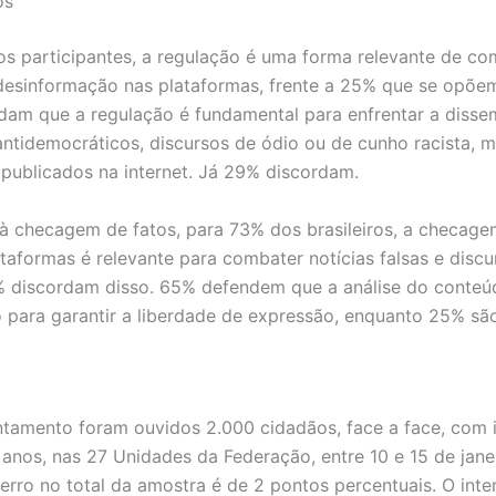
os
s participantes, a regulação é uma forma relevante de co
desinformação nas plataformas, frente a 25% que se opõe
am que a regulação é fundamental para enfrentar a disse
ntidemocráticos, discursos de ódio ou de cunho racista, m
 publicados na internet. Já 29% discordam.
à checagem de fatos, para 73% dos brasileiros, a checagem
taformas é relevante para combater notícias falsas e discu
% discordam disso. 65% defendem que a análise do conteúd
o para garantir a liberdade de expressão, enquanto 25% são
ntamento foram ouvidos 2.000 cidadãos, face a face, com 
6 anos, nas 27 Unidades da Federação, entre 10 e 15 de jane
rro no total da amostra é de 2 pontos percentuais. O inte