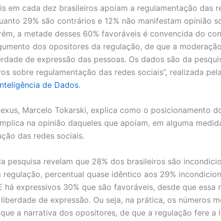
eis em cada dez brasileiros apoiam a regulamentação das r
quanto 29% são contrários e 12% não manifestam opinião s
rém, a metade desses 60% favoráveis é convencida do cont
rgumento dos opositores da regulação, de que a moderaçã
iberdade de expressão das pessoas. Os dados são da pesquis
iros sobre regulamentação das redes sociais”, realizada pel
Inteligência de Dados
.
xus, Marcelo Tokarski, explica como o posicionamento d
implica na opinião daqueles que apoiam, em alguma medida
ção das redes sociais.
a pesquisa revelam que 28% dos brasileiros são incondici
à regulação, percentual quase idêntico aos 29% incondicio
 E há expressivos 30% que são favoráveis, desde que essa 
a liberdade de expressão. Ou seja, na prática, os números 
 que a narrativa dos opositores, de que a regulação fere a 