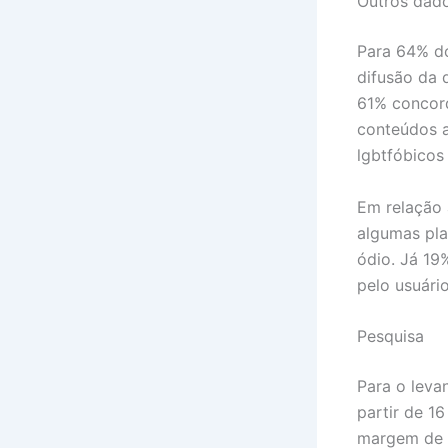
Outros dad
Para 64% do
difusão da 
61% concord
conteúdos a
lgbtfóbicos
Em relação 
algumas pla
ódio. Já 19
pelo usuári
Pesquisa
Para o leva
partir de 1
margem de e