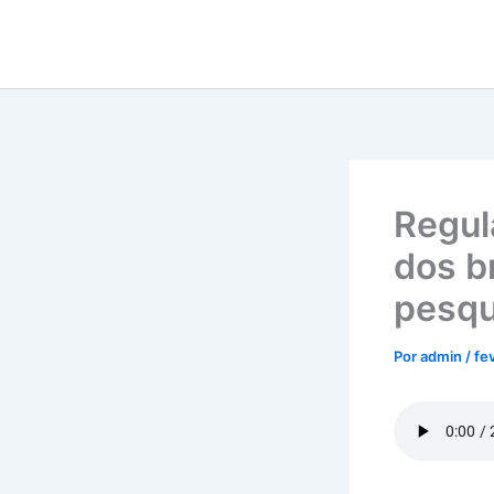
Ir
para
o
conteúdo
Regul
dos b
pesqu
Por
admin
/
fe