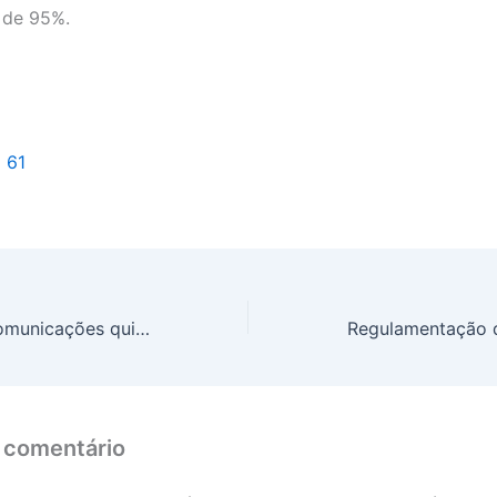
 de 95%.
l 61
Ministério das Comunicações quintuplica número de rádios comunitárias autorizadas a operar em SP
 comentário