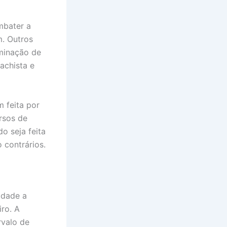
mbater a
m. Outros
minação de
achista e
 feita por
rsos de
o seja feita
 contrários.
idade a
iro. A
rvalo de