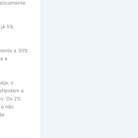
asticamente
 já 5%
alente a 30%
te a
eja, o
defendem a
ão. Os 2%
 e não
de