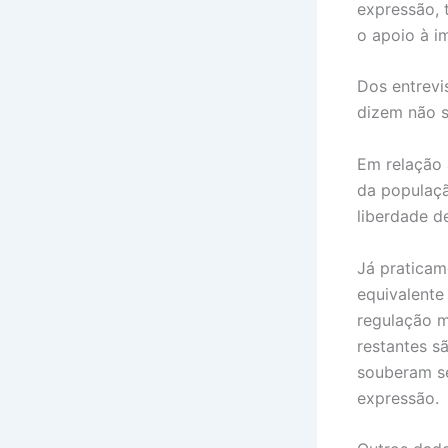
expressão, 
o apoio à i
Dos entrevi
dizem não 
Em relação 
da populaçã
liberdade d
Já praticam
equivalente
regulação m
restantes s
souberam se
expressão.