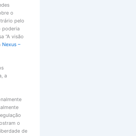
edes
obre o
rário pelo
o poderia
a “A visão
a
Nexus –
os
, a
onalmente
nalmente
regulação
mostram o
liberdade de