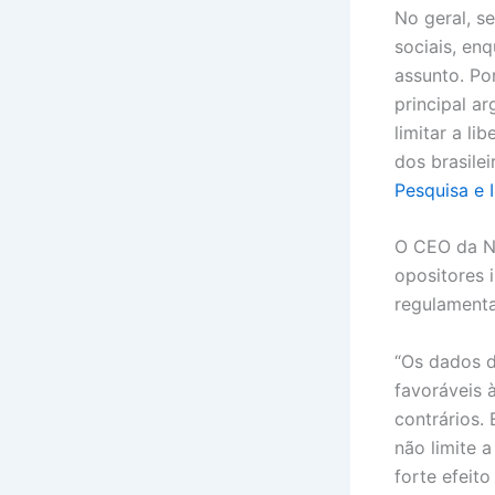
No geral, s
sociais, en
assunto. Po
principal a
limitar a l
dos brasile
Pesquisa e 
O CEO da Ne
opositores 
regulamenta
“Os dados d
favoráveis 
contrários.
não limite 
forte efeito