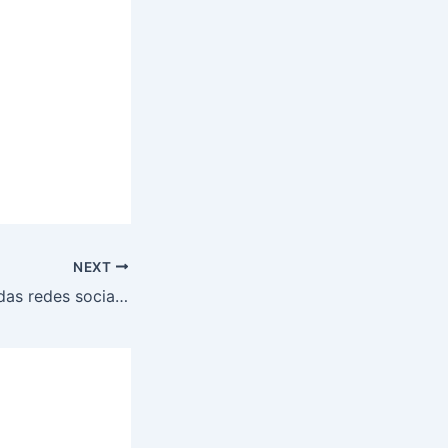
NEXT
Regulamentação das redes sociais: 60% dos brasileiros apoiam medida, diz pesquisa da Nexus