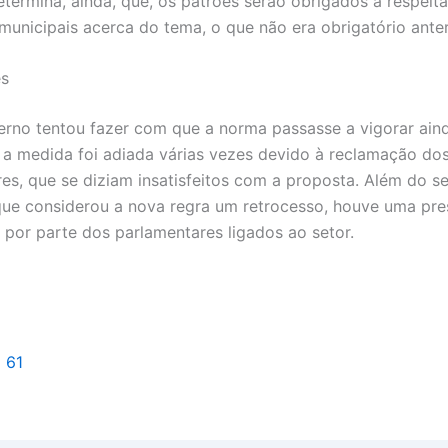
termina, ainda, que, os patrões serão obrigados a respeita
 municipais acerca do tema, o que não era obrigatório ante
s
erno tentou fazer com que a norma passasse a vigorar ai
 a medida foi adiada várias vezes devido à reclamação do
s, que se diziam insatisfeitos com a proposta. Além do se
que considerou a nova regra um retrocesso, houve uma pr
a por parte dos parlamentares ligados ao setor.
l 61