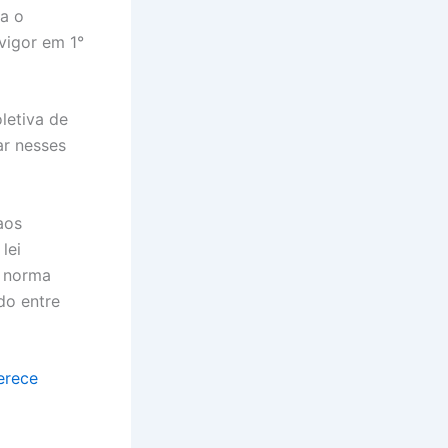
a o
vigor em 1°
letiva de
ar nesses
aos
lei
a norma
do entre
erece