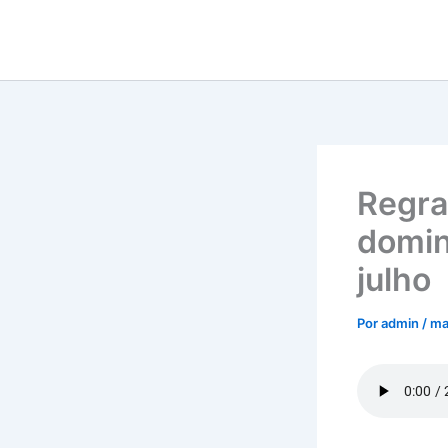
Ir
para
o
conteúdo
Regra
domin
julho
Por
admin
/
ma