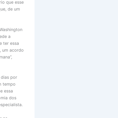
rio que esse
que, de um
.
, Washington
ede a
 ter essa
o, um acordo
mana”,
 dias por
em tempo
ue essa
omia dos
specialista.