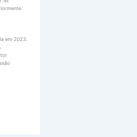
r as
riormente.
nda em 2023.
s
tor
essão