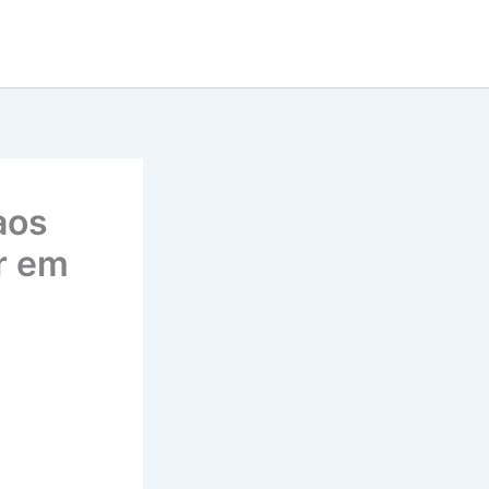
aos
r em