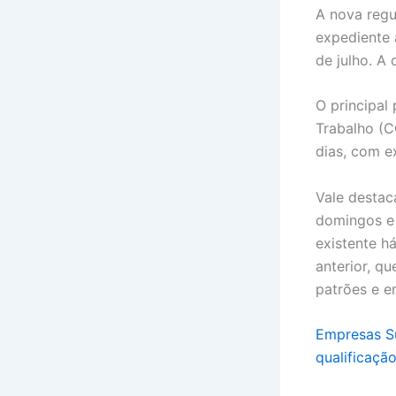
A nova reg
expediente 
de julho. A
O principal
Trabalho (C
dias, com e
Vale destac
domingos e 
existente h
anterior, q
patrões e 
Empresas Su
qualificaçã