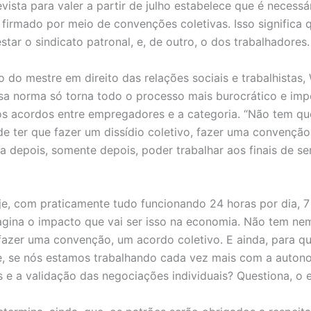
vista para valer a partir de julho estabelece que é necessá
 firmado por meio de convenções coletivas. Isso significa 
star o sindicato patronal, e, de outro, o dos trabalhadores
o do mestre em direito das relações sociais e trabalhistas
sa norma só torna todo o processo mais burocrático e imp
s acordos entre empregadores e a categoria. “Não tem que
de ter que fazer um dissídio coletivo, fazer uma convençã
ra depois, somente depois, poder trabalhar aos finais de se
je, com praticamente tudo funcionando 24 horas por dia, 7
gina o impacto que vai ser isso na economia. Não tem n
 fazer uma convenção, um acordo coletivo. E ainda, para q
, se nós estamos trabalhando cada vez mais com a auton
e a validação das negociações individuais? Questiona, o e