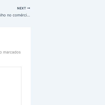
NEXT
Regra sobre trabalho no comércio aos domingos e feriados entra em vigor em julho
ão marcados