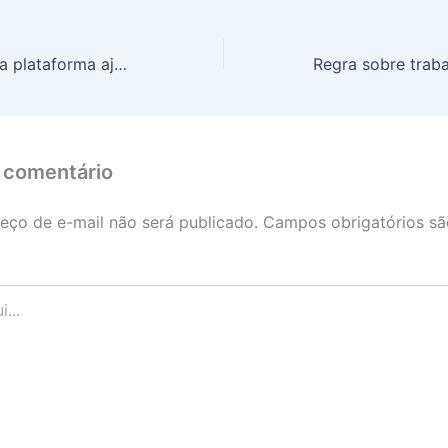
Gasto Brasil: nova plataforma ajuda empresários e cidadãos a fiscalizar uso do dinheiro público
 comentário
eço de e-mail não será publicado.
Campos obrigatórios s