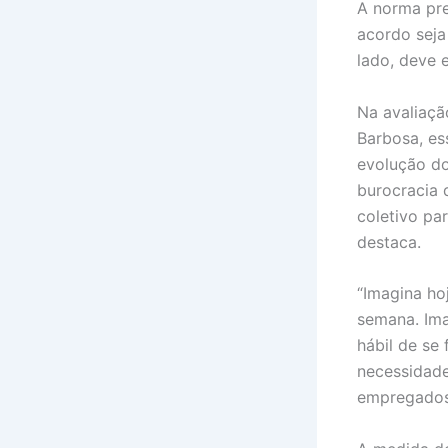
A norma pre
acordo seja
lado, deve e
Na avaliaçã
Barbosa, es
evolução do
burocracia 
coletivo pa
destaca.
“Imagina ho
semana. Ima
hábil de se
necessidade
empregados 