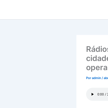
Ir
para
o
conteúdo
Rádio
cidad
opera
Por
admin
/
ab