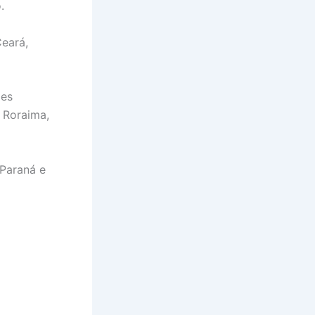
.
Ceará,
des
 Roraima,
 Paraná e