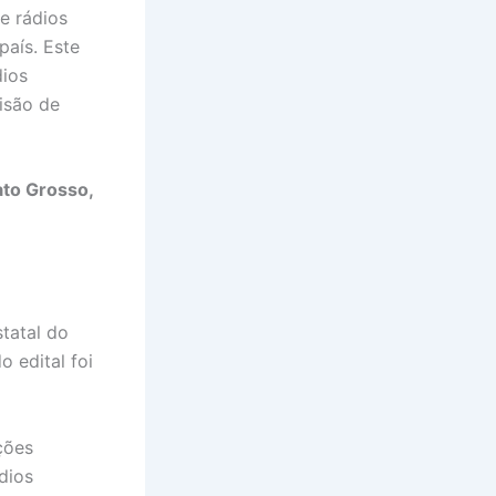
e rádios
país. Este
dios
isão de
to Grosso,
tatal do
o edital foi
ções
dios