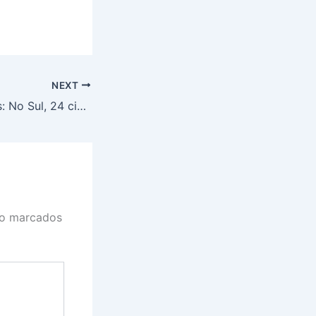
NEXT
Rádios educativas: No Sul, 24 cidades demonstraram interesse em operar emissoras
ão marcados