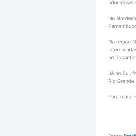
educativas 
No Nordeste
Pernambuco,
Na região N
interessada
no Tocantin
Já no Sul, 
Rio Grande 
Para mais i
Fonte:
Brasi