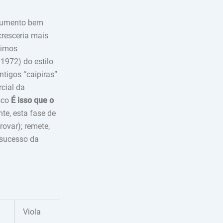
 aumento bem
cresceria mais
uimos
 1972) do estilo
tigos “caipiras”
cial da
isco
É isso que o
te, esta fase de
rovar); remete,
 sucesso da
Viola