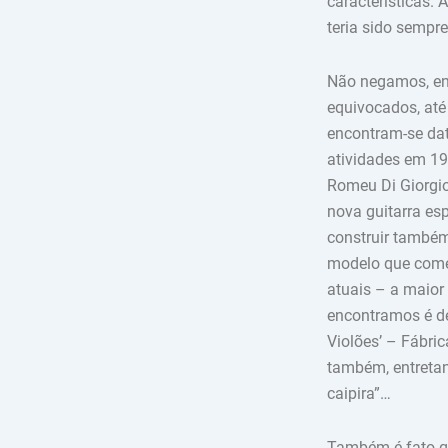
características.
teria sido sempr
Não negamos, ent
equivocados, até
encontram-se dat
atividades em 190
Romeu Di Giorgio
nova guitarra es
construir também
modelo que come
atuais – a maior 
encontramos é de
Violões’ – Fábric
também, entretan
caipira”…
Também é fato qu