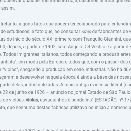
 Ao observar qualquer instrumento hoje, ousamos afirmar que el
e assim.
retanto, alguns fatos que podem ter colaborado para entendi
 de estudiosos: é fato que, ao consultar
sites
de fabricantes de v
as do início do século XX: primeiro com Tranquilo Giannini, que
0; depois, a partir de 1902, com Angelo Del Vechio e a partir d
. Todos imigrantes italianos, todos começando a produzir arte
panhola”, em moda pela Europa e todos que, com o passar dos 
 “violas”, chegando à produção em série, industrial. Não há dú
çaram a desenvolver naquela época é ainda a base das nossas 
parte delas, industrializadas. A mais antiga evidência literal (
 22 de junho de 1926 – anúncio no jornal Estado de São Paulo:
a de violões,
violas
, cavaquinhos e bandolins” (ESTADÃO, nº 1728
to, que nenhuma destas fábricas utilizava no início a nomencla
e antes de 1901 as “violas” já teriam começado a ser ligadas