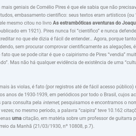
mais geniais de Cornélio Pires é que ele sabia que não precis
tudos, embasamento científico: seus textos eram artísticos (ou
ele mesmo citou no livro
As estrambóticas aventuras do Joaqu
publicado em 1921). Pires nunca foi “científico” e nunca defende
reditar no que ele dizia é fácil de entender… Agora, porque tant
endo, sem procurar comprovar cientificamente as alegações, é m
 fato que se pode citar é que o caipirismo de Pires “vendia” mu
do”. Mas não há qualquer evidência de existência de uma “cultu
.
ais às violas, é fato (por registros até de fácil acesso público
e os anos de 1930-1939, em periódicos por todo o Brasil, cujos ac
s para consulta pela
internet
, pesquisamos e encontramos o nom
 vezes; no mesmo período, a palavra “caipira” teve 10.162 citaçõ
apenas
uma
citação, em matéria sobre um professor de guitarra 
orreio da Manhã (21/03/1930, nº 10808, p.7).