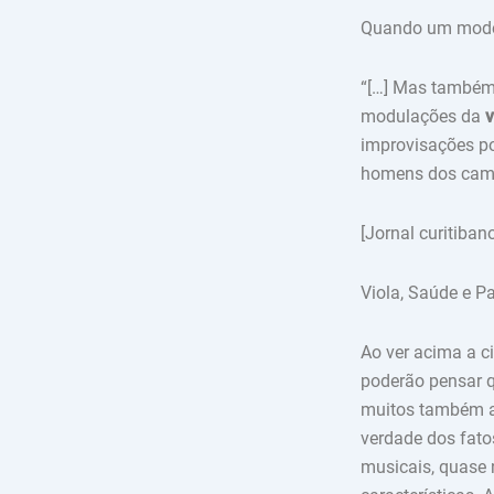
Quando um modelo
“[…] Mas também 
modulações da
v
improvisações po
homens dos cam
[Jornal curitiban
Viola, Saúde e Pa
Ao ver acima a c
poderão pensar q
muitos também ac
verdade dos fato
musicais, quase 