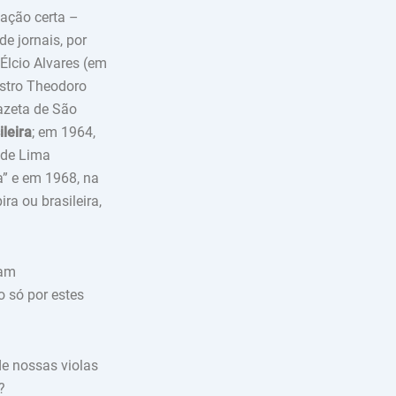
ação certa –
de jornais, por
 Élcio Alvares (em
estro Theodoro
azeta de São
ileira
; em 1964,
s de Lima
ra” e em 1968, na
ira ou brasileira,
vam
o só por estes
de nossas violas
?