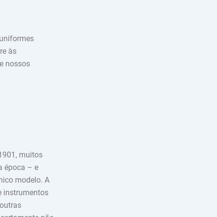
 uniformes
re às
de nossos
 1901, muitos
a época – e
nico modelo. A
e instrumentos
outras