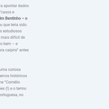
ava apontar dados
 “casos e
im Bentinho – o
u que teria sido.
os estudiosos
ais difícil de
ito bem – e
ra caipira” antes
) uma curiosa
ervos históricos
e “Cornélio
es (!) e o termo
portuguesa, no