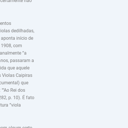
e certamente não
mentos
iolas dedilhadas,
 aponta início de
e 1908, com
sanalmente “a
anos, passaram a
vida que aquele
Violas Caipiras
documental) que
 “‘Ao Rei dos
2, p. 10). É fato
tura “viola
 com algum certo