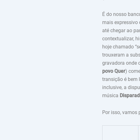
É do nosso banc
mais expressivo 
até chegar ao pa
contextualizar, h
hoje chamado “se
trouxeram a subs
gravadora onde o
povo Quer
) come
transição é bem l
inclusive, a dis
música
Disparad
Por isso, vamos