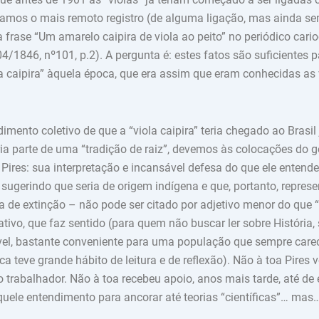
tramos o mais remoto registro (de alguma ligação, mas ainda 
na frase “Um amarelo caipira de viola ao peito” no periódico cari
/1846, nº101, p.2). A pergunta é: estes fatos são suficientes 
la caipira” àquela época, que era assim que eram conhecidas as 
imento coletivo de que a “viola caipira” teria chegado ao Brasil
aria parte de uma “tradição de raiz”, devemos às colocações do 
 Pires: sua interpretação e incansável defesa do que ele entende
 sugerindo que seria de origem indígena e que, portanto, repres
 de extinção – não pode ser citado por adjetivo menor do que “
tivo, que faz sentido (para quem não buscar ler sobre História, 
el, bastante conveniente para uma população que sempre care
ca teve grande hábito de leitura e de reflexão). Não à toa Pires 
o trabalhador. Não à toa recebeu apoio, anos mais tarde, até de
ele entendimento para ancorar até teorias “científicas”… mas