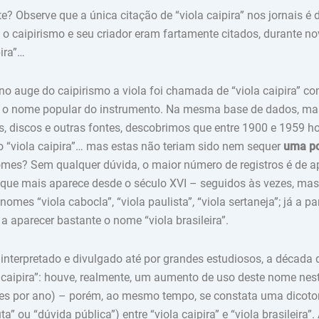
e? Observe que a única citação de “viola caipira” nos jornais é 
 o caipirismo e seu criador eram fartamente citados, durante n
pira”…
 no auge do caipirismo a viola foi chamada de “viola caipira” c
a o nome popular do instrumento. Na mesma base de dados, ma
s, discos e outras fontes, descobrimos que entre 1900 e 1959 ho
o “viola caipira”… mas estas não teriam sido nem sequer
uma po
omes? Sem qualquer dúvida, o maior número de registros é de a
o que mais aparece desde o século XVI – seguidos às vezes, ma
nomes “viola cabocla”, “viola paulista”, “viola sertaneja”; já a pa
aparecer bastante o nome “viola brasileira”.
 interpretado e divulgado até por grandes estudiosos, a década
 caipira”: houve, realmente, um aumento de uso deste nome nes
ões por ano) – porém, ao mesmo tempo, se constata uma dicot
ta” ou “dúvida pública”) entre “viola caipira” e “viola brasileir