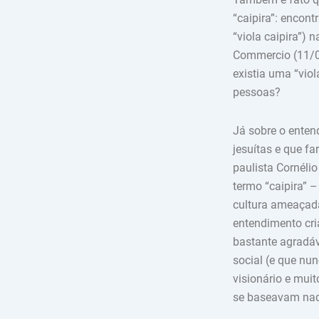
“caipira”: encon
“viola caipira”) 
Commercio (11/04
existia uma “vio
pessoas?
Já sobre o entend
jesuítas e que f
paulista Cornélio
termo “caipira” –
cultura ameaçada
entendimento cria
bastante agradáv
social (e que nun
visionário e muit
se baseavam naqu