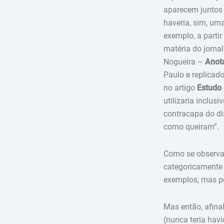
aparecem juntos
haveria, sim, uma
exemplo, a parti
matéria do jorna
Nogueira –
Anot
Paulo e replicad
no artigo
Estudo 
utilizaria inclus
contracapa do d
como queiram”.
Como se observa, 
categoricamente q
exemplos, mas po
Mas então, afina
(nunca teria hav