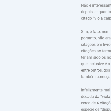
Não é interessant
depois, enquanto
citado “viola cai
Sim, é fato: nem
portanto, não er
citações em livro
citações ao term
teriam sido os n
que inclusive é 
entre outros, dos 
também começa a 
Infelizmente mal
década da “viola
cerca de 4 citaç
espécie de “dispu