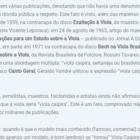
 em várias publicações, denotando que não havia uma denomin
 dúvida pública a respeito. Este fato é visto, além das matérias 
r de 1959, na contracapa do disco
Exaltação à Viola
, do maestro
lista Vicente Leporace); em 24 de agosto de 1963, artigo do ma
ações para um Estudo sobre a Viola
– publicado no Jornal A G
o, em parte, em 1971 na contracapa do disco
Bach na Viola Bras
sobre a Viola
, da Revista Brasileira de Folclore, Rossini Tavare
ive uma abordagem múltipla: “viola caipira, sertaneja ou brasilei
isco
Canto Geral
, Geraldo Vandré utilizou a expressão “viola caip
jornalistas, maestros, folcloristas e artistas ainda não afirma
ue a viola seria “viola caipira”. Este é um fato, comprovado nã
r milhares de publicações.
l: quando é que o modelo mais conhecido (famoso, comercial) 
ido apenas um modelo, é bom lembrar) se “tornou” Viola Caipira