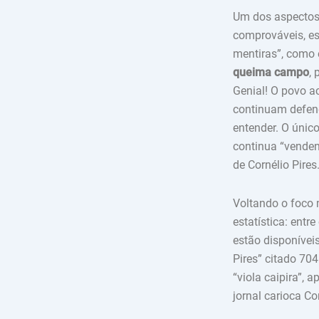
Um dos aspectos 
comprováveis, es
mentiras”, como 
queima campo
, 
Genial! O povo ac
continuam defend
entender. O único
continua “venden
de Cornélio Pires
Voltando o foco m
estatística: entr
estão disponívei
Pires” citado 704
“viola caipira”, 
jornal carioca C