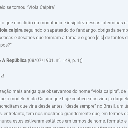
 se tornou “Viola Caipira”
o que nos dirão da monotonia e insipidez dessas intérminas e
iola caipira
seguindo o sapateado do fandango, obrigada semp
éticas e desafios que formam a fama e o goso [sic] de tantos 
pos?”
o
A República
(08/07/1901, nº. 149, p. 1)]
z!
itação mais antiga que observamos do nome “viola caipira”, de
ue o modelo Viola Caipira que hoje conhecemos viria já daquel
reditam que viria desde antes, “desde sempre” no Brasil, um ú
s, entretanto, tem-nos mostrado grandemente que, em termos d
nunca estes estiveram estáticos em termos de nome, formato e 