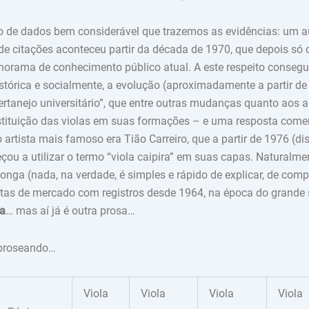
o de dados bem considerável que trazemos as evidências: um
de citações aconteceu partir da década de 1970, que depois só 
norama de conhecimento público atual. A este respeito conseg
istórica e socialmente, a evolução (aproximadamente a partir de
rtanejo universitário”, que entre outras mudanças quanto aos an
tituição das violas em suas formações – e uma resposta comer
 artista mais famoso era Tião Carreiro, que a partir de 1976 (d
çou a utilizar o termo “viola caipira” em suas capas. Naturalmen
onga (nada, na verdade, é simples e rápido de explicar, de comp
putas de mercado com registros desde 1964, na época do grande
a
… mas aí já é outra prosa…
 proseando…
Viola
Viola
Viola
Viola