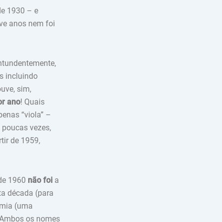
de 1930 – e
ove anos nem foi
ontundentemente,
s incluindo
uve, sim,
r ano
! Quais
penas “viola” –
s poucas vezes,
rtir de 1959,
 de 1960
não foi
a
ta década (para
omia (uma
a”. Ambos os nomes