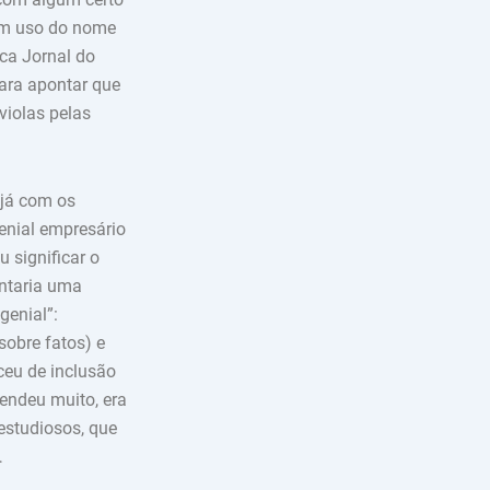
sem uso do nome
oca Jornal do
para apontar que
violas pelas
 já com os
genial empresário
u significar o
entaria uma
genial”:
sobre fatos) e
ceu de inclusão
vendeu muito, era
 estudiosos, que
…