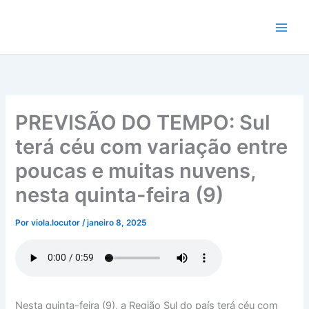
Ir
para
o
conteúdo
PREVISÃO DO TEMPO: Sul
terá céu com variação entre
poucas e muitas nuvens,
nesta quinta-feira (9)
Por
viola.locutor
/
janeiro 8, 2025
Nesta quinta-feira (9), a Região Sul do país terá céu com