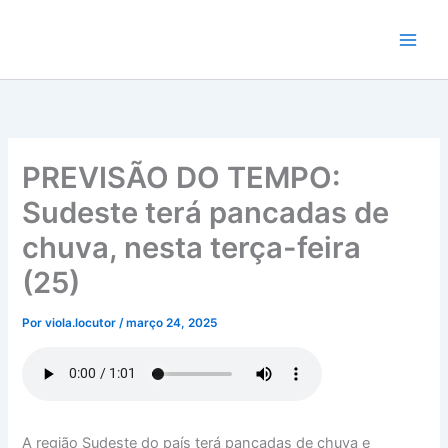
Ir
para
o
conteúdo
PREVISÃO DO TEMPO:
Sudeste terá pancadas de
chuva, nesta terça-feira
(25)
Por
viola.locutor
/
março 24, 2025
A região Sudeste do país terá pancadas de chuva e