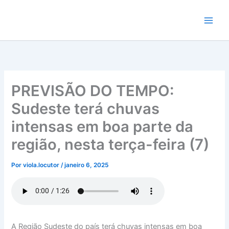
Ir
para
o
conteúdo
PREVISÃO DO TEMPO:
Sudeste terá chuvas
intensas em boa parte da
região, nesta terça-feira (7)
Por
viola.locutor
/
janeiro 6, 2025
A Região Sudeste do país terá chuvas intensas em boa