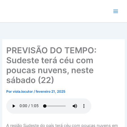
Ir
para
o
conteúdo
PREVISÃO DO TEMPO:
Sudeste terá céu com
poucas nuvens, neste
sábado (22)
Por
viola.locutor
/
fevereiro 21, 2025
A região Sudeste do país terá céu com poucas nuvens em