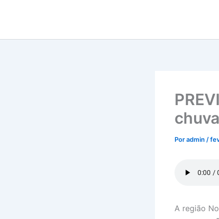
Ir
para
o
conteúdo
PREVI
chuva
Por
admin
/
fe
A região Nor