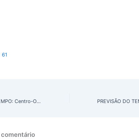
l 61
PREVISÃO DO TEMPO: Centro-Oeste será chuvoso, nesta terça-feira (18)
 comentário