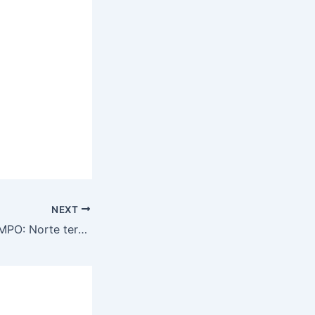
NEXT
PREVISÃO DO TEMPO: Norte terá chuvas intensas, nesta terça-feira (18)