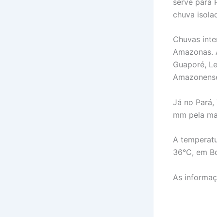
serve para 
chuva isola
Chuvas inte
Amazonas. A
Guaporé, Le
Amazonens
Já no Pará,
mm pela man
A temperatu
36°C, em Bo
As informaç