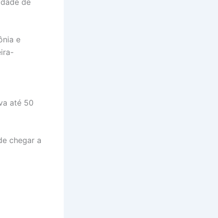
idade de
ônia e
ira-
va até 50
de chegar a