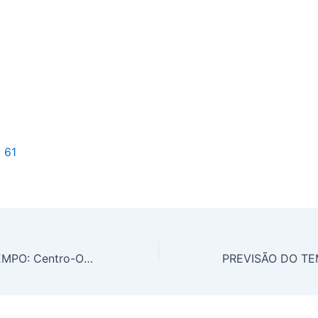
l 61
PREVISÃO DO TEMPO: Centro-Oeste será chuvoso, nesta terça-feira (28)