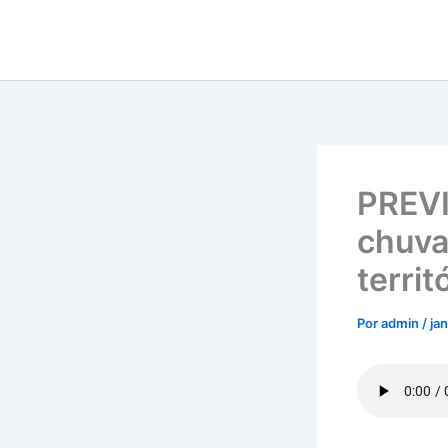
Ir
para
o
conteúdo
PREVI
chuva
territ
Por
admin
/
ja