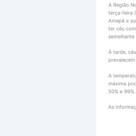
A Região No
terça-feira
Amapá e sul
ter céu com
semelhante 
À tarde, cé
prevalecem 
A temperatu
máxima pode
50% e 99%.
As informaç