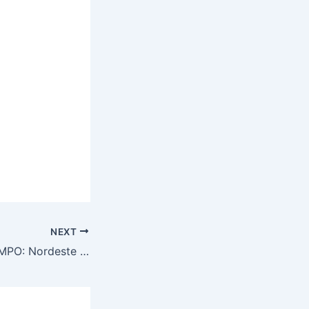
NEXT
PREVISÃO DO TEMPO: Nordeste terá céu com muitas nuvens e chuva isolada, nesta terça-feira (28)