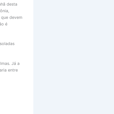
nhã desta
ônia,
s que devem
ão é
soladas
lmas. Já a
ria entre