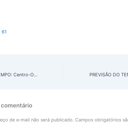
l 61
PREVISÃO DO TEMPO: Centro-Oeste contará com chuva forte no norte de Mato Grosso
 comentário
eço de e-mail não será publicado.
Campos obrigatórios s