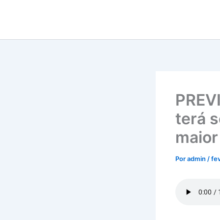
Ir
para
o
conteúdo
PREVI
terá 
maior
Por
admin
/
fe