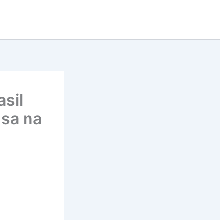
sil
nsa na