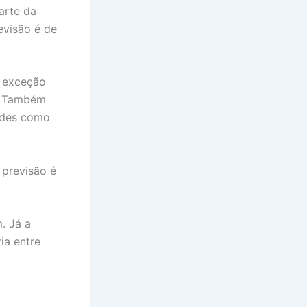
arte da
evisão é de
 exceção
. Também
ades como
 previsão é
. Já a
ia entre