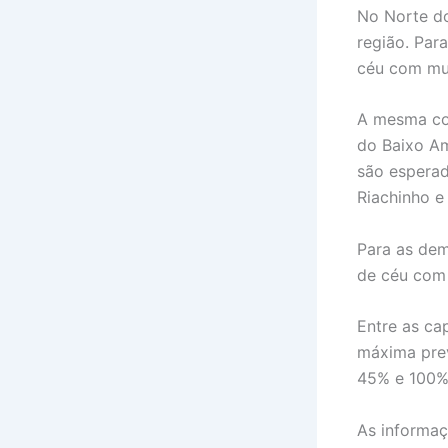
No Norte do
região. Par
céu com mui
A mesma co
do Baixo A
são esperad
Riachinho 
Para as dem
de céu com 
Entre as ca
máxima prev
45% e 100
As informaç