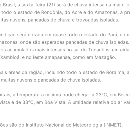
 Brasil, a sexta-feira (21) será de chuva intensa na maior p
a todo o estado de Rondônia, do Acre e do Amazonas, a pr
tas nuvens, pancadas de chuva e trovoadas isoladas.
ndição será notada em quase todo o estado do Pará, com
mazonas, onde são esperadas pancadas de chuva isoladas
os acumulados mais intensos no sul do Tocantins, em cid
e Xambioá; e no leste amapaense, como em Mazagão.
ais áreas da região, incluindo todo o estado de Roraima, a
muitas nuvens e pancadas de chuva isoladas.
pitais, a temperatura mínima pode chegar a 23°C, em Belém
ista é de 33°C, em Boa Vista. A umidade relativa do ar var
%.
ões são do Instituto Nacional de Meteorologia (INMET).