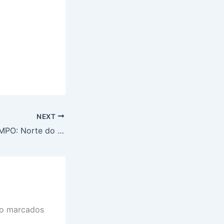
NEXT
PREVISÃO DO TEMPO: Norte do Brasil terá sexta-feira (21) de chuva intensa na maior parte da região
ão marcados