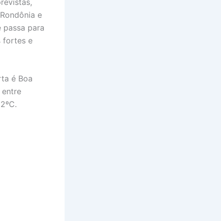
revistas,
 Rondônia e
e passa para
 fortes e
rta é Boa
 entre
32ºC.