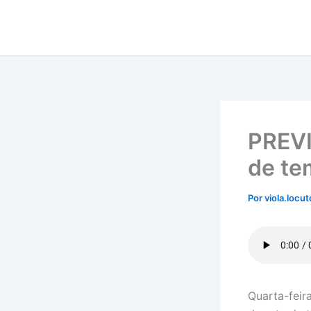
Ir
para
o
conteúdo
PREVI
de te
Por
viola.locu
Quarta-feir