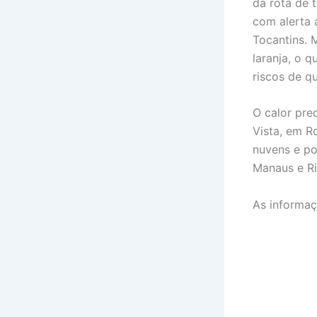
da rota de 
com alerta 
Tocantins. 
laranja, o 
riscos de q
O calor pre
Vista, em R
nuvens e p
Manaus e Ri
As informaç