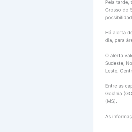
Pela tarde,
Grosso do S
possibilida
Há alerta d
dia, para á
O alerta val
Sudeste, No
Leste, Cent
Entre as ca
Goiânia (G
(MS).
As informaç