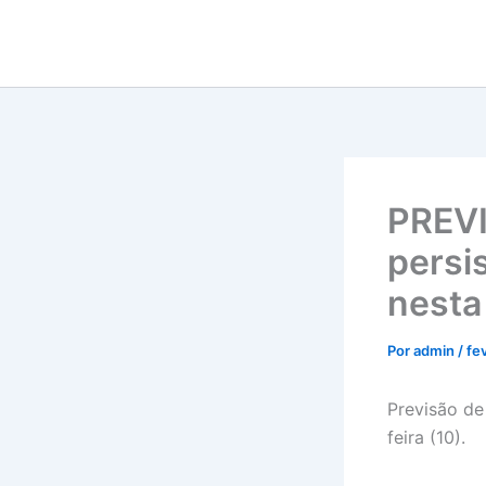
Ir
para
o
conteúdo
PREV
persi
nesta
Por
admin
/
fe
Previsão de
feira (10).