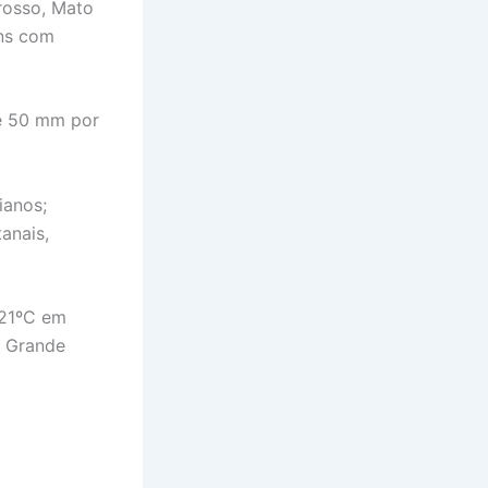
rosso, Mato
ens com
té 50 mm por
ianos;
anais,
 21ºC em
o Grande