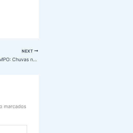
NEXT
PREVISÃO DO TEMPO: Chuvas no MA, PI, CE e litoral do Nordeste
ão marcados