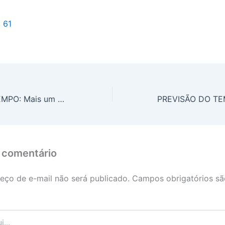
l 61
PREVISÃO DO TEMPO: Mais um dia de atenção para chuvas intensas no Centro-Oeste
 comentário
eço de e-mail não será publicado.
Campos obrigatórios s