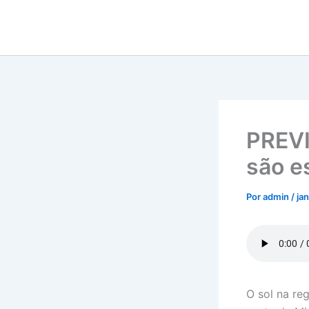
Ir
para
o
conteúdo
PREVI
são e
Por
admin
/
ja
O sol na re