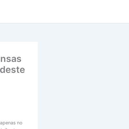
ensas
udeste
 apenas no