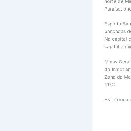
norte de Mi
Paraíso, on
Espírito Sa
pancadas de
Na capital 
capital a m
Minas Gerai
do Inmet em
Zona da Mat
19ºC.
As informaç