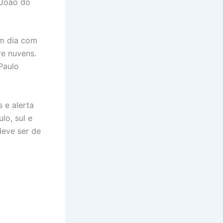
 João do
um dia com
re nuvens.
Paulo
 e alerta
lo, sul e
deve ser de