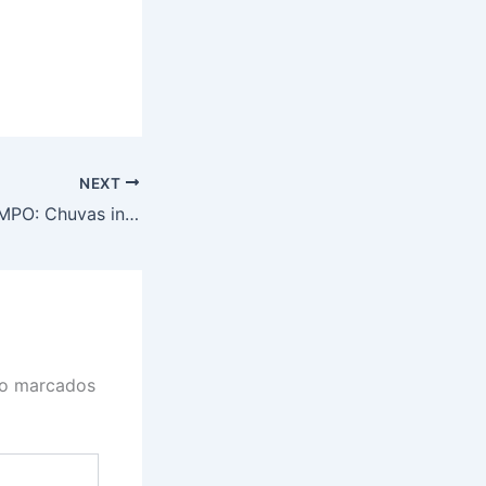
NEXT
PREVISÃO DO TEMPO: Chuvas intensas são esperadas neste sábado no Sudeste
ão marcados