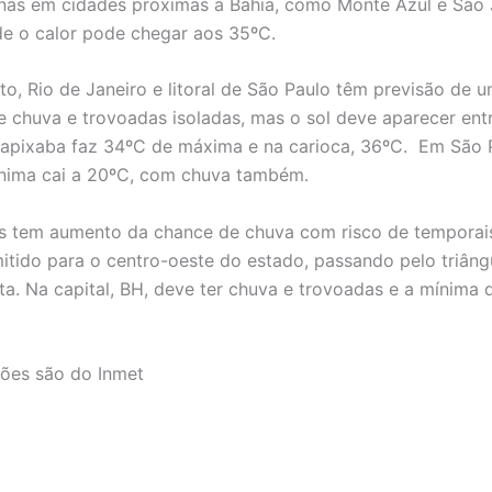
nas em cidades próximas à Bahia, como Monte Azul e São
de o calor pode chegar aos 35ºC.
nto, Rio de Janeiro e litoral de São Paulo têm previsão de 
 chuva e trovoadas isoladas, mas o sol deve aparecer ent
capixaba faz 34ºC de máxima e na carioca, 36ºC. Em São 
ínima cai a 20ºC, com chuva também.
s tem aumento da chance de chuva com risco de temporais
itido para o centro-oeste do estado, passando pelo triângu
a. Na capital, BH, deve ter chuva e trovoadas e a mínima 
ões são do Inmet