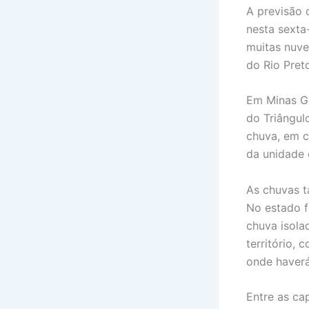
A previsão 
nesta sexta
muitas nuve
do Rio Pret
Em Minas Ge
do Triângul
chuva, em c
da unidade 
As chuvas t
No estado f
chuva isola
território,
onde haverá
Entre as ca