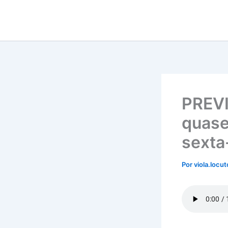
Ir
para
o
conteúdo
PREV
quase
sexta-
Por
viola.locu