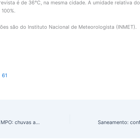
evista é de 36°C, na mesma cidade. A umidade relativa do 
e 100%.
ões são do Instituto Nacional de Meteorologista (INMET).
l 61
PREVISÃO DO TEMPO: chuvas avançam pelo Nordeste brasileiro, nesta sexta-feira (17)