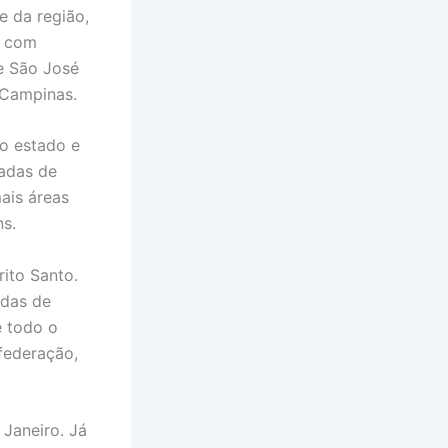
e da região,
u com
e São José
e Campinas.
o estado e
cadas de
ais áreas
ns.
ito Santo.
adas de
e todo o
federação,
 Janeiro. Já