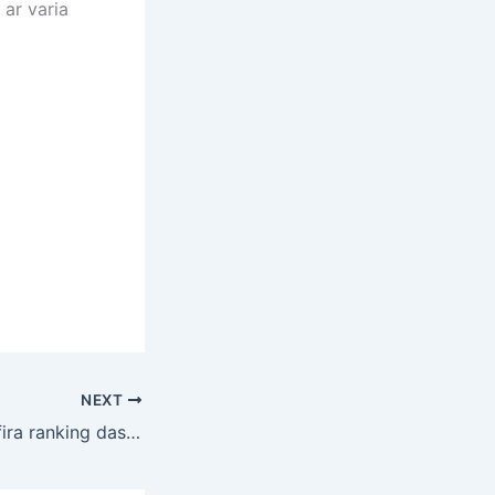
ar varia
NEXT
Saneamento: confira ranking das capitais com melhores indicadores