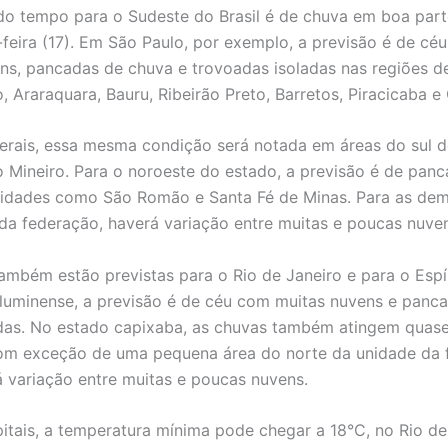
do tempo para o Sudeste do Brasil é de chuva em boa part
-feira (17). Em São Paulo, por exemplo, a previsão é de cé
ns, pancadas de chuva e trovoadas isoladas nas regiões d
o, Araraquara, Bauru, Ribeirão Preto, Barretos, Piracicaba 
rais, essa mesma condição será notada em áreas do sul d
o Mineiro. Para o noroeste do estado, a previsão é de pan
idades como São Romão e Santa Fé de Minas. Para as dem
da federação, haverá variação entre muitas e poucas nuve
ambém estão previstas para o Rio de Janeiro e para o Espír
luminense, a previsão é de céu com muitas nuvens e panc
das. No estado capixaba, as chuvas também atingem quas
 com exceção de uma pequena área do norte da unidade da 
 variação entre muitas e poucas nuvens.
pitais, a temperatura mínima pode chegar a 18°C, no Rio de