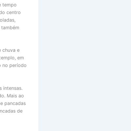
de tempo
do centro
oladas,
o também
e chuva e
exemplo, em
o no período
 intensas.
do. Mais ao
 e pancadas
ancadas de