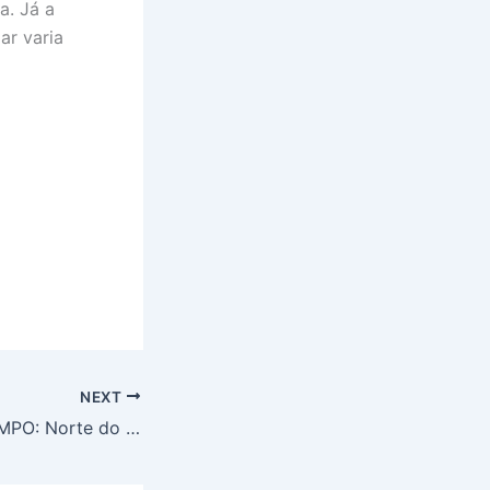
a. Já a
ar varia
NEXT
PREVISÃO DO TEMPO: Norte do Brasil terá chuva intensa em quase toda a região, nesta sexta-feira (10)