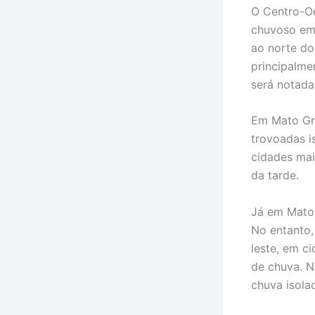
O Centro-Oe
chuvoso em 
ao norte do
principalm
será notada
Em Mato Gro
trovoadas i
cidades mai
da tarde.
Já em Mato 
No entanto,
leste, em c
de chuva. N
chuva isola