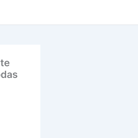
te
odas