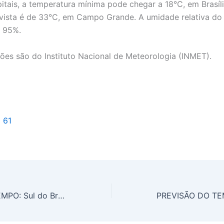
pitais, a temperatura mínima pode chegar a 18°C, em Brasíli
ista é de 33°C, em Campo Grande. A umidade relativa do 
e 95%.
ões são do Instituto Nacional de Meteorologia (INMET).
l 61
PREVISÃO DO TEMPO: Sul do Brasil terá chuvas mais intensas no Paraná e em Santa Catarina, nesta sexta-feira (10)