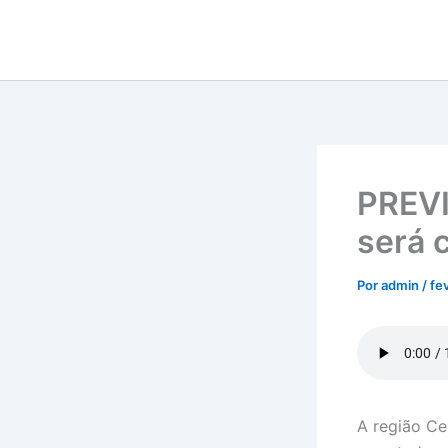
Ir
para
o
conteúdo
PREV
será 
Por
admin
/
fe
A região Ce