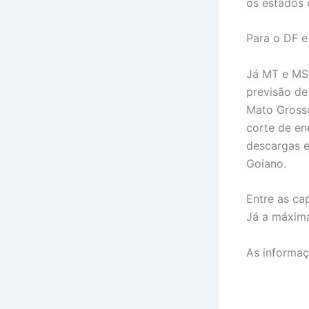
os estados 
Para o DF e
Já MT e MS 
previsão de
Mato Grosso
corte de en
descargas e
Goiano.
Entre as cap
Já a máxim
As informaç