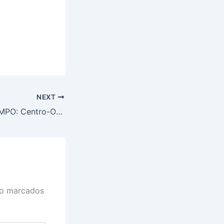
NEXT
PREVISÃO DO TEMPO: Centro-Oeste será chuvoso, nesta quinta-feira (27)
ão marcados