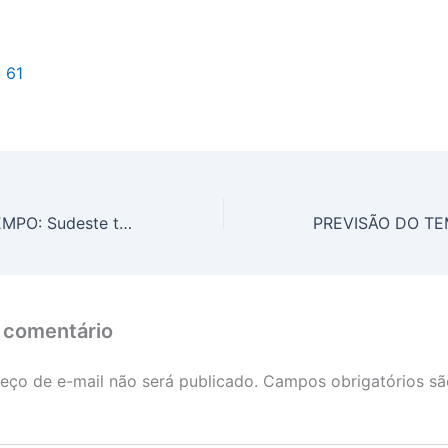
l 61
PREVISÃO DO TEMPO: Sudeste terá céu com muitas nuvens, nesta quinta-feira (27)
 comentário
eço de e-mail não será publicado.
Campos obrigatórios s