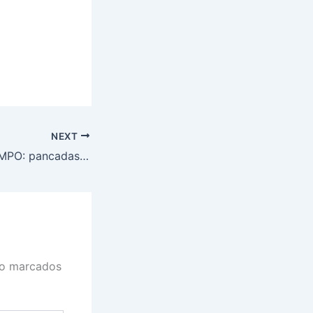
NEXT
PREVISÃO DO TEMPO: pancadas de chuva no litoral nordestino; calor extremo no interior
ão marcados