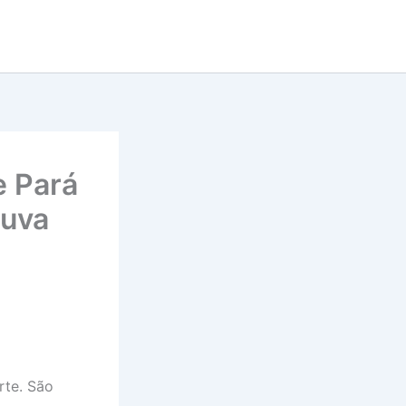
 Pará
huva
rte. São