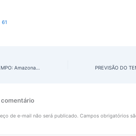
l 61
PREVISÃO DO TEMPO: Amazonas e Pará com previsão de acumulados de chuva
 comentário
eço de e-mail não será publicado.
Campos obrigatórios s