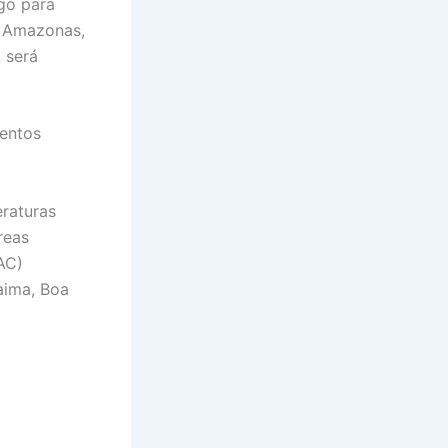
igo para
do Amazonas,
 será
ventos
raturas
reas
AC)
aima, Boa