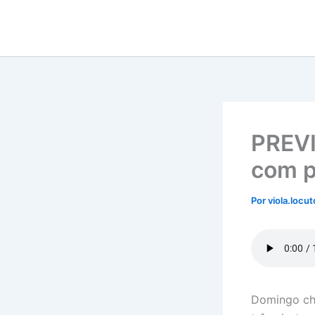
Ir
para
o
conteúdo
PREV
com p
Por
viola.locu
Domingo chu