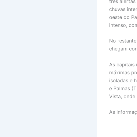
três alerta
chuvas inte
oeste do Pa
intenso, co
No restante
chegam com
As capitais
máximas pr
isoladas e 
e Palmas (T
Vista, onde
As informaç