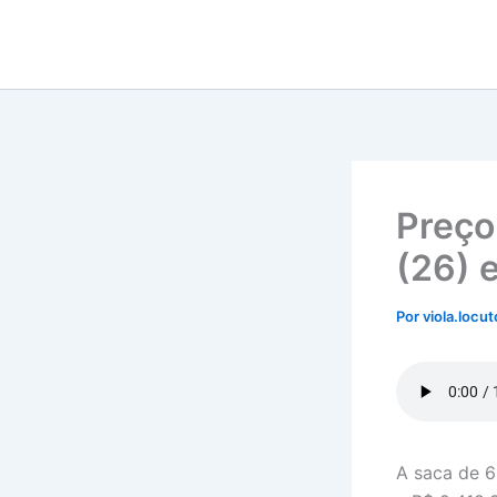
Ir
para
o
conteúdo
Preço
(26) 
Por
viola.locu
A saca de 6