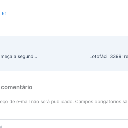
l 61
Preço do café começa a segunda-feira (26) em queda
 comentário
eço de e-mail não será publicado.
Campos obrigatórios s