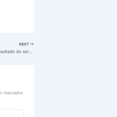
NEXT
Lotofácil 3399: resultado do sorteio desta sexta-feira (23/05/2025)
ão marcados