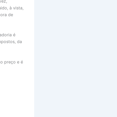
vez,
do, à vista,
tora de
adoria é
mpostos, da
no preço e é