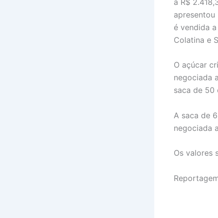
a R$ 2.418,
apresentou r
é vendida a
Colatina e 
O açúcar cr
negociada a
saca de 50 
A saca de 6
negociada a
Os valores
Reportagem