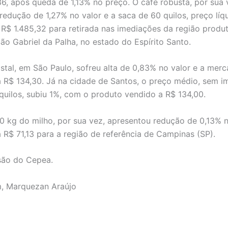
36, após queda de 1,13% no preço. O café robusta, por sua 
edução de 1,27% no valor e a saca de 60 quilos, preço líqui
 R$ 1.485,32 para retirada nas imediações da região produ
São Gabriel da Palha, no estado do Espírito Santo.
istal, em São Paulo, sofreu alta de 0,83% no valor e a merc
 R$ 134,30. Já na cidade de Santos, o preço médio, sem i
quilos, subiu 1%, com o produto vendido a R$ 134,00.
0 kg do milho, por sua vez, apresentou redução de 0,13% 
 R$ 71,13 para a região de referência de Campinas (SP).
 são do Cepea.
, Marquezan Araújo