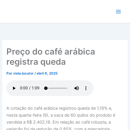
Ir
para
o
conteúdo
Preço do café arábica
registra queda
Por
viola.locutor
/
abril 9, 2025
A cotação do café arábica registrou queda de 1,16% e,
nesta quarta-feira (9), a saca de 60 quilos do produto é
vendida a R$ 2.402,18. Em relação ao café robusta, a
variação foi de redução de 0,85%, com a mercadoria