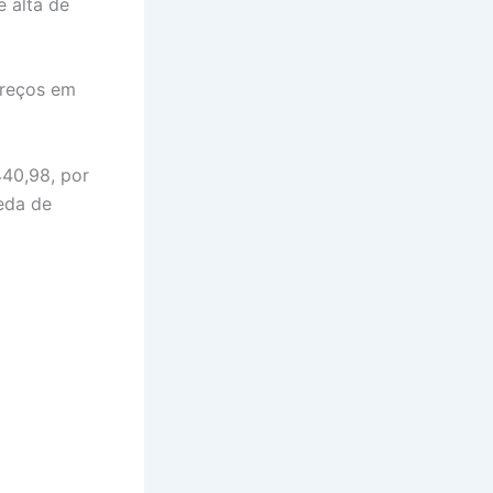
e alta de
preços em
440,98, por
ueda de