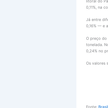
litoral do 
0,11%, na c
Já entre di
0,16% — e a
O preço do 
tonelada. N
0,24% no pr
Os valores
Fonte:
Brasi