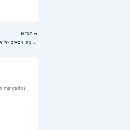
NEXT
Boi gordo tem alta no preço, após três quedas consecutivas
ão marcados