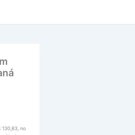
om
raná
$ 130,83, no