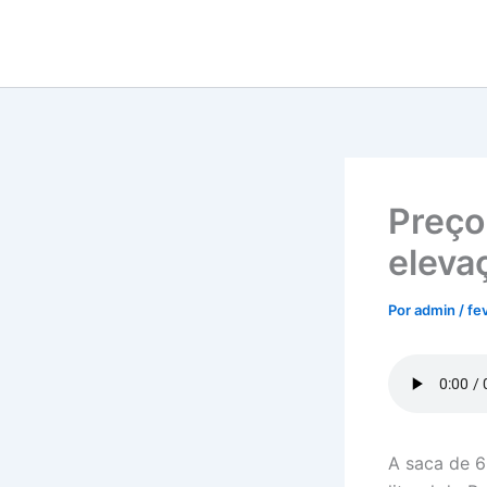
Ir
para
o
conteúdo
Preço
elevaç
Por
admin
/
fe
A saca de 6