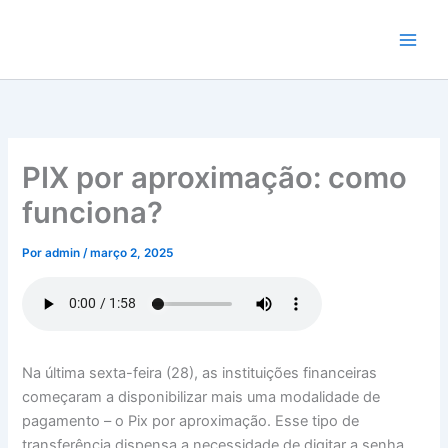
Ir
para
o
conteúdo
PIX por aproximação: como
funciona?
Por
admin
/
março 2, 2025
Na última sexta-feira (28), as instituições financeiras
começaram a disponibilizar mais uma modalidade de
pagamento – o Pix por aproximação. Esse tipo de
transferência dispensa a necessidade de digitar a senha