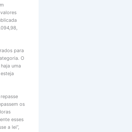
em
 valores
ublicada
.094,98,
rados para
ategoria. O
e haja uma
 esteja
 repasse
repassem os
doras
ente esses
e a lei”,