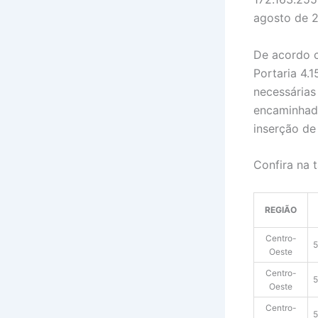
agosto de 
De acordo c
Portaria 4.1
necessárias
encaminhada
inserção d
Confira na 
REGIÃO
Centro-
5
Oeste
Centro-
5
Oeste
Centro-