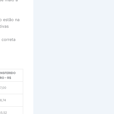
o estão na
tivas
 correta
NSFERIDO
O – R$
7,00
6,74
45,52