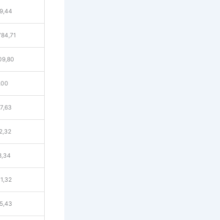
9,44
784,71
09,80
,00
7,63
2,32
8,34
1,32
5,43