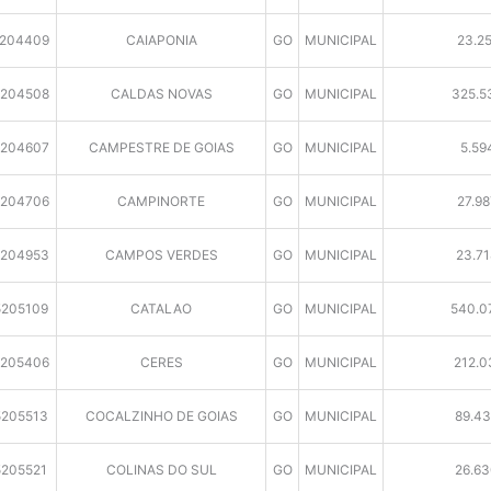
204409
CAIAPONIA
GO
MUNICIPAL
23.25
204508
CALDAS NOVAS
GO
MUNICIPAL
325.5
204607
CAMPESTRE DE GOIAS
GO
MUNICIPAL
5.59
204706
CAMPINORTE
GO
MUNICIPAL
27.98
204953
CAMPOS VERDES
GO
MUNICIPAL
23.71
5205109
CATALAO
GO
MUNICIPAL
540.0
205406
CERES
GO
MUNICIPAL
212.0
5205513
COCALZINHO DE GOIAS
GO
MUNICIPAL
89.43
5205521
COLINAS DO SUL
GO
MUNICIPAL
26.63