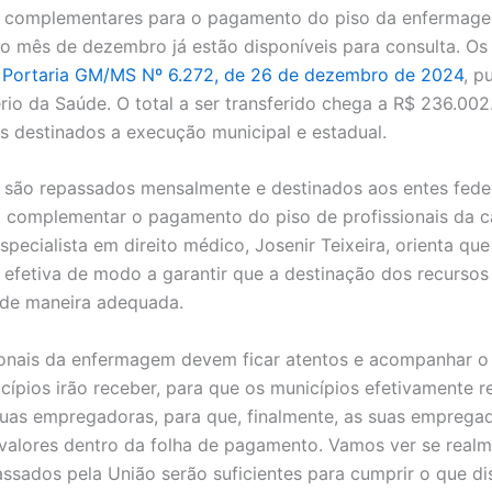
s complementares para o pagamento do piso da enfermag
ao mês de dezembro já estão disponíveis para consulta. Os
a
Portaria GM/MS Nº 6.272, de 26 de dezembro de 2024
, p
ério da Saúde. O total a ser transferido chega a R$ 236.002
es destinados a execução municipal e estadual.
 são repassados mensalmente e destinados aos entes fede
complementar o pagamento do piso de profissionais da c
pecialista em direito médico, Josenir Teixeira, orienta qu
o efetiva de modo a garantir que a destinação dos recursos
 de maneira adequada.
ionais da enfermagem devem ficar atentos e acompanhar o
cípios irão receber, para que os municípios efetivamente 
suas empregadoras, para que, finalmente, as suas emprega
alores dentro da folha de pagamento. Vamos ver se realm
ssados pela União serão suficientes para cumprir o que diss