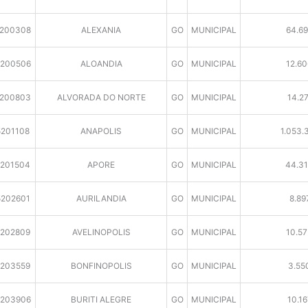
200308
ALEXANIA
GO
MUNICIPAL
64.69
200506
ALOANDIA
GO
MUNICIPAL
12.60
200803
ALVORADA DO NORTE
GO
MUNICIPAL
14.27
5201108
ANAPOLIS
GO
MUNICIPAL
1.053.
5201504
APORE
GO
MUNICIPAL
44.31
5202601
AURILANDIA
GO
MUNICIPAL
8.89
5202809
AVELINOPOLIS
GO
MUNICIPAL
10.57
5203559
BONFINOPOLIS
GO
MUNICIPAL
3.55
203906
BURITI ALEGRE
GO
MUNICIPAL
10.16