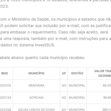
2023.
om o Ministério da Saúde, os municípios e estados que nã
55 podem solicitar sua inclusão por e-mail, com as justifica
 para embasar o requerimento. Caso não seja aceito, será
 uma resposta, também por e-mail, com instruções para a
e dados no sistema InvestSUS.
tabela abaixo quanto cada município recebeu
VALOR TRA
IBGE
MUNICÍPIO
UF
GESTÃO
DEZEMBR
200100
ABADIANIA
GO
MUNICIPAL
86.30
200134
ACREUNA
GO
MUNICIPAL
86.66
5200258
AGUAS LINDAS DE GOIAS
GO
MUNICIPAL
665.1