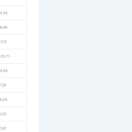
4,26
6,48
7,16
323,71
5,08
7,28
5,04
0,53
7,97