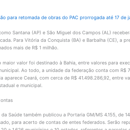
ão para retomada de obras do PAC prorrogada até 17 de j
como Santana (AP) e São Miguel dos Campos (AL) receber
 cada. Para Vitória da Conquista (BA) e Barbalha (CE), a pr
nados mais de R$ 1 milhão.
o maior valor foi destinado à Bahia, entre valores para exe
municipal. Ao todo, a unidade da federação conta com R$ 71
a aparece Ceará, com cerca de R$ 41.498.286,92, entre va
tadual e municipal.
Contas
o da Saúde também publicou a Portaria GM/MS 4.155, de 14
ado, para acerto de contas de entes federados. Serão re
,20 a 1.626 municípios e 10 estados, referentes a parcelas