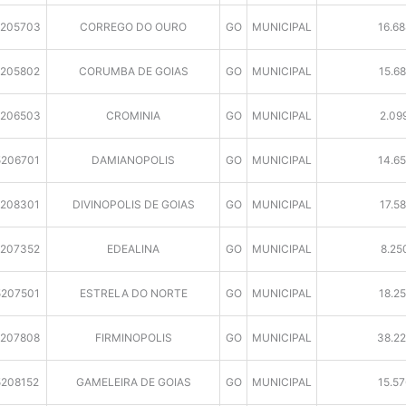
205703
CORREGO DO OURO
GO
MUNICIPAL
16.68
5205802
CORUMBA DE GOIAS
GO
MUNICIPAL
15.68
206503
CROMINIA
GO
MUNICIPAL
2.09
5206701
DAMIANOPOLIS
GO
MUNICIPAL
14.65
5208301
DIVINOPOLIS DE GOIAS
GO
MUNICIPAL
17.58
5207352
EDEALINA
GO
MUNICIPAL
8.25
5207501
ESTRELA DO NORTE
GO
MUNICIPAL
18.25
5207808
FIRMINOPOLIS
GO
MUNICIPAL
38.22
5208152
GAMELEIRA DE GOIAS
GO
MUNICIPAL
15.57