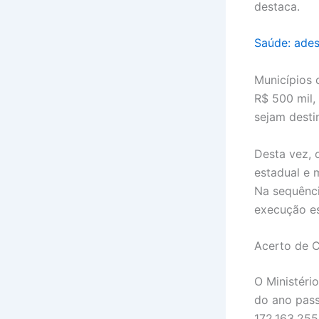
destaca.
Saúde: ades
Municípios 
R$ 500 mil,
sejam desti
Desta vez, 
estadual e 
Na sequênci
execução es
Acerto de 
O Ministéri
do ano pass
172.163.255