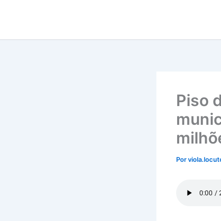
Ir
para
o
conteúdo
Piso 
munic
milhõ
Por
viola.locu