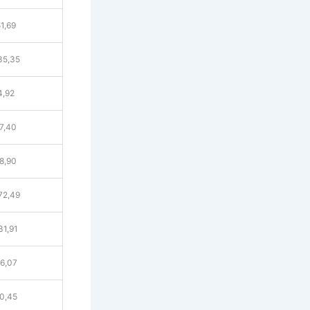
1,69
35,35
4,92
7,40
8,90
72,49
31,91
6,07
0,45