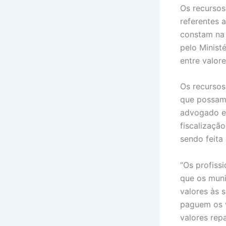
Os recurso
referentes 
constam n
pelo Minist
entre valor
Os recursos
que possam 
advogado es
fiscalizaçã
sendo feita
“Os profiss
que os muni
valores às 
paguem os v
valores repa