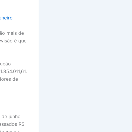
aneiro
ão mais de
evisão é que
cução
.854.011,61.
lores de
 de junho
passados R$
 de maio a