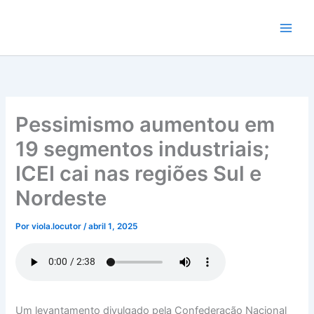
Ir
para
o
conteúdo
Pessimismo aumentou em
19 segmentos industriais;
ICEI cai nas regiões Sul e
Nordeste
Por
viola.locutor
/
abril 1, 2025
Um levantamento divulgado pela Confederação Nacional