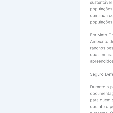
sustentável
populações 
demanda com
populações 
Em Mato Gro
Ambiente do
ranchos pes
que somaram
apreendidos
Seguro Def
Durante o p
documentaçã
para quem s
durante o p
piracema. O