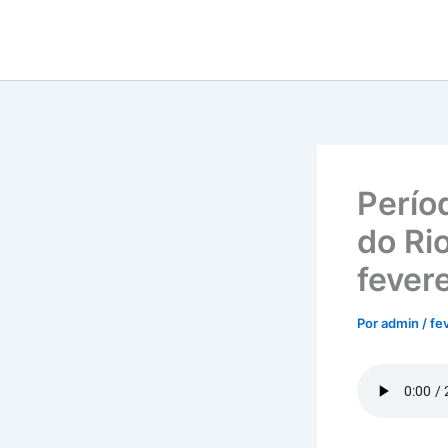
Ir
para
o
conteúdo
Perío
do Ri
fevere
Por
admin
/
fe