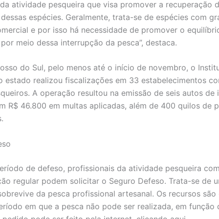
 da atividade pesqueira que visa promover a recuperação 
dessas espécies. Geralmente, trata-se de espécies com g
ercial e por isso há necessidade de promover o equilíbri
por meio dessa interrupção da pesca”, destaca.
sso do Sul, pelo menos até o início de novembro, o Instit
 estado realizou fiscalizações em 33 estabelecimentos co
queiros. A operação resultou na emissão de seis autos de i
 R$ 46.800 em multas aplicadas, além de 400 quilos de 
.
eso
eríodo de defeso, profissionais da atividade pesqueira co
o regular podem solicitar o Seguro Defeso. Trata-se de u
obrevive da pesca profissional artesanal. Os recursos são
eríodo em que a pesca não pode ser realizada, em função 
 pedido pode ser feito pela internet, clicando aqui.