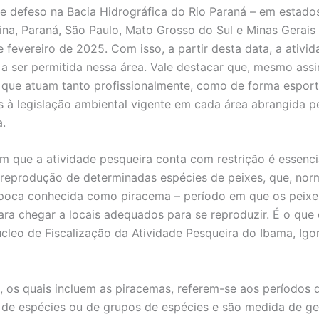
e defeso na Bacia Hidrográfica do Rio Paraná – em estad
ina, Paraná, São Paulo, Mato Grosso do Sul e Minas Gerais 
e fevereiro de 2025. Com isso, a partir desta data, a ativi
 a ser permitida nessa área. Vale destacar que, mesmo assi
que atuam tanto profissionalmente, como de forma espor
os à legislação ambiental vigente em cada área abrangida p
a.
m que a atividade pesqueira conta com restrição é essenci
 reprodução de determinadas espécies de peixes, que, nor
poca conhecida como piracema – período em que os peixe
ra chegar a locais adequados para se reproduzir. É o que 
cleo de Fiscalização da Atividade Pesqueira do Ibama, Igor
, os quais incluem as piracemas, referem-se aos períodos 
de espécies ou de grupos de espécies e são medida de g