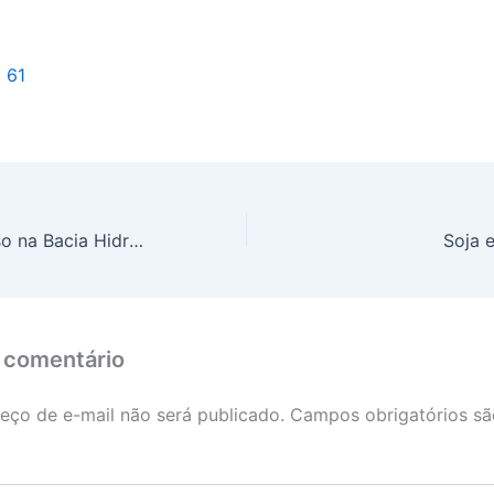
l 61
Período de defeso na Bacia Hidrográfica do Rio Paraná termina em 28 de fevereiro
Soja 
 comentário
eço de e-mail não será publicado.
Campos obrigatórios s