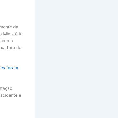
amente da
 Ministério
 para a
no, fora do
tes foram
stação
-acidente e