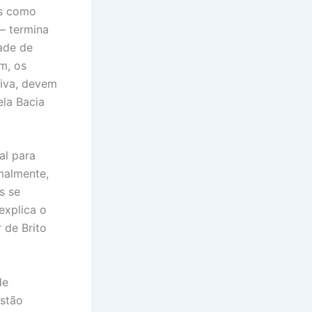
os como
– termina
dade de
m, os
tiva, devem
ela Bacia
al para
malmente,
s se
explica o
 de Brito
de
estão