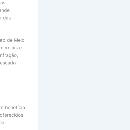
das
rande
o das
uto de Meio
merciais e
nfração,
pescado
m
m benefício
 oferecidos
da