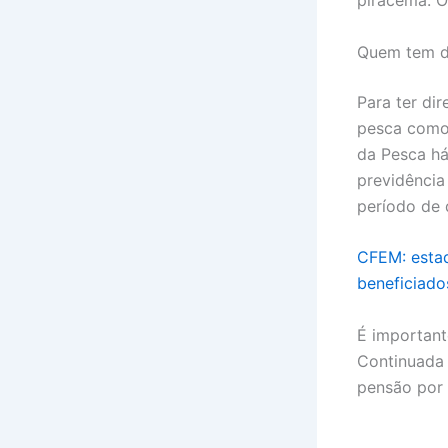
Quem tem di
Para ter di
pesca como 
da Pesca há
previdência
período de
CFEM: estad
beneficiado
É important
Continuada 
pensão por 