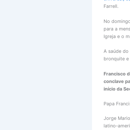
Farrell.
No domingo 
para a mens
Igreja e o 
A saúde do 
bronquite e
Francisco d
conclave pa
início da S
Papa Franc
Jorge Mario
latino-amer