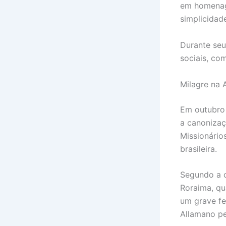
em homenag
simplicidad
Durante seu
sociais, co
Milagre na
Em outubro 
a canonizaç
Missionário
brasileira.
Segundo a o
Roraima, q
um grave fe
Allamano pe