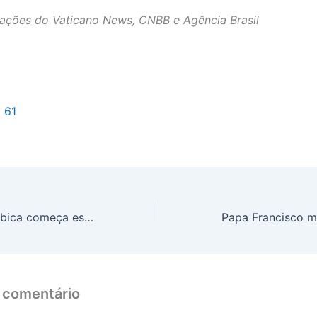
ações do Vaticano News, CNBB e Agência Brasil
l 61
Saca do café arábica começa esta semana vendida R$ 2.520, após queda no preço
 comentário