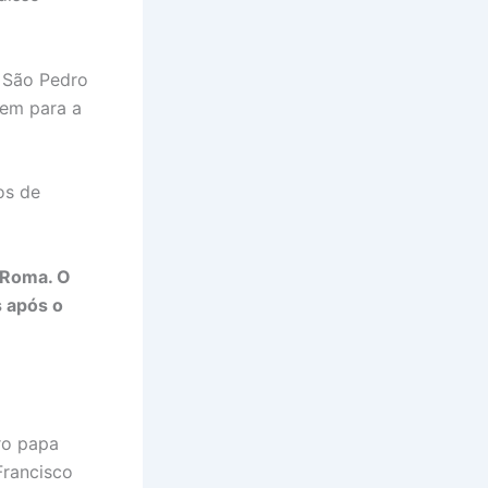
e São Pedro
gem para a
os de
m Roma. O
s após o
ro papa
Francisco