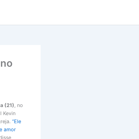
 no
a (21)
, no
l Kevin
reja.
“Ele
 e amor
 disse