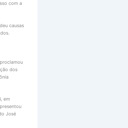
isso com a
ndeu causas
dos.​
 proclamou
ação dos
ônia
6, em
apresentou
do José