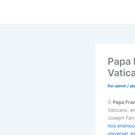
Ir
para
o
conteúdo
Papa 
Vatica
Por
admin
/
abr
O
Papa Fran
Vaticano, e
Joseph Farr
nos ensinou
universal, 