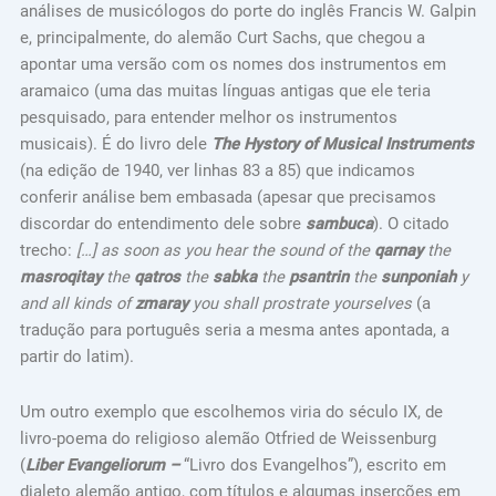
análises de musicólogos do porte do inglês Francis W. Galpin
e, principalmente, do alemão Curt Sachs, que chegou a
apontar uma versão com os nomes dos instrumentos em
aramaico (uma das muitas línguas antigas que ele teria
pesquisado, para entender melhor os instrumentos
musicais). É do livro dele
The Hystory of Musical Instruments
(na edição de 1940, ver linhas 83 a 85) que indicamos
conferir análise bem embasada (apesar que precisamos
discordar do entendimento dele sobre
sambuca
). O citado
trecho:
[…] as soon as you hear the sound of the
qarnay
the
masroqitay
the
qatros
the
sabka
the
psantrin
the
sunponiah
y
and all kinds of
zmaray
you shall prostrate yourselves
(a
tradução para português seria a mesma antes apontada, a
partir do latim).
Um outro exemplo que escolhemos viria do século IX, de
livro-poema do religioso alemão Otfried de Weissenburg
(
Liber Evangeliorum –
“Livro dos Evangelhos”), escrito em
dialeto alemão antigo, com títulos e algumas inserções em