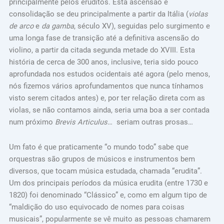
principalmente pelos eruditos. Esta ascensão e
consolidação se deu principalmente a partir da Itália (
violas
de arco
e
da gamba
, século XV), seguidas pelo surgimento e
uma longa fase de transição até a definitiva ascensão do
violino, a partir da citada segunda metade do XVIII. Esta
história de cerca de 300 anos, inclusive, teria sido pouco
aprofundada nos estudos ocidentais até agora (pelo menos,
nós fizemos vários aprofundamentos que nunca tínhamos
visto serem citados antes) e, por ter relação direta com as
violas, se não contamos ainda, seria uma boa a ser contada
num próximo
Brevis Articulus
… seriam outras prosas…
Um fato é que praticamente “o mundo todo” sabe que
orquestras são grupos de músicos e instrumentos bem
diversos, que tocam música estudada, chamada “erudita”.
Um dos principais períodos da música erudita (entre 1730 e
1820) foi denominado “Clássico” e, como em algum tipo de
“maldição do uso equivocado de nomes para coisas
musicais”, popularmente se vê muito as pessoas chamarem