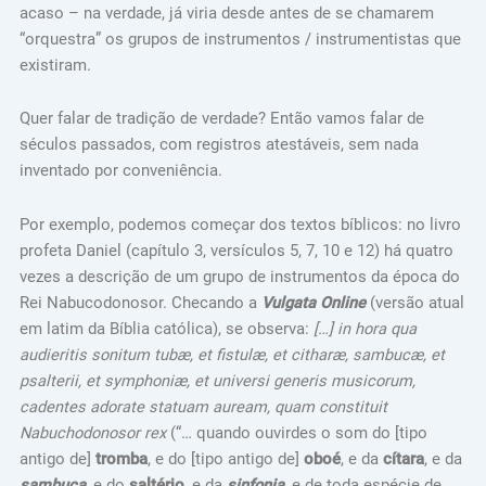
acaso – na verdade, já viria desde antes de se chamarem
“orquestra” os grupos de instrumentos / instrumentistas que
existiram.
Quer falar de tradição de verdade? Então vamos falar de
séculos passados, com registros atestáveis, sem nada
inventado por conveniência.
Por exemplo, podemos começar dos textos bíblicos: no livro
profeta Daniel (capítulo 3, versículos 5, 7, 10 e 12) há quatro
vezes a descrição de um grupo de instrumentos da época do
Rei Nabucodonosor. Checando a
Vulgata Online
(versão atual
em latim da Bíblia católica), se observa:
[…] in hora qua
audieritis sonitum tubæ, et fistulæ, et citharæ, sambucæ, et
psalterii, et symphoniæ, et universi generis musicorum,
cadentes adorate statuam auream, quam constituit
Nabuchodonosor rex
(“… quando ouvirdes o som do [tipo
antigo de]
tromba
, e do [tipo antigo de]
oboé
, e da
cítara
, e da
sambuca
, e do
saltério
, e da
sinfonia
, e de toda espécie de