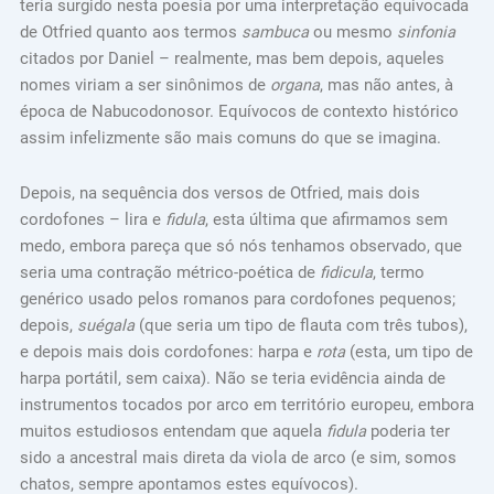
teria surgido nesta poesia por uma interpretação equivocada
de Otfried quanto aos termos
sambuca
ou mesmo
sinfonia
citados por Daniel – realmente, mas bem depois, aqueles
nomes viriam a ser sinônimos de
organa
, mas não antes, à
época de Nabucodonosor. Equívocos de contexto histórico
assim infelizmente são mais comuns do que se imagina.
Depois, na sequência dos versos de Otfried, mais dois
cordofones – lira e
fidula
, esta última que afirmamos sem
medo, embora pareça que só nós tenhamos observado, que
seria uma contração métrico-poética de
fidicula
, termo
genérico usado pelos romanos para cordofones pequenos;
depois,
suégala
(que seria um tipo de flauta com três tubos),
e depois mais dois cordofones: harpa e
rota
(esta, um tipo de
harpa portátil, sem caixa). Não se teria evidência ainda de
instrumentos tocados por arco em território europeu, embora
muitos estudiosos entendam que aquela
fidula
poderia ter
sido a ancestral mais direta da viola de arco (e sim, somos
chatos, sempre apontamos estes equívocos).