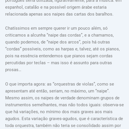
português seria utilizada, figurativamente, para a música: em
espanhol, catalão e na possível origem árabe estaria
relacionada apenas aos naipes das cartas dos baralhos.
Chatíssimos em sempre querer ir um pouco além, só
criticamos a alcunha “naipe das cordas”, e a chamamos,
quando podemos, de “naipe dos arcos”, pois há outras
“cordas” possíveis, como as harpas e, talvez, até os pianos,
pois na essência entendemos que pianos sejam cordas
percutidas por teclas – mas isso é assunto para outras
prosas…
O que importa agora: as “orquestras de violas”, como se
apresentam até então, seriam, no máximo, um “naipe”.
Mesmo assim, os naipes de verdade denominam grupos de
instrumentos semelhantes, mas não todos iguais: observa-se
que há variações, no mínimo dos mais graves aos mais
agudos. Esta variação graves-agudos, que é característica de
toda orquestra, também não teria se consolidado assim por