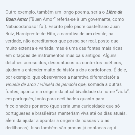
Outro exemplo, também um longo poema, seria o
Libro de
Buen Amor
(“Buen Amor” referia-se à um governante, como
Nabucodonosor foi). Escrito pelo padre castelhano Juan
Ruiz, Harcipreste de Hita, a narrativa de um desfile, na
verdade, não acreditamos que possa ser real, posto que
muito extensa e variada, mas é uma das fontes mais ricas
em citações de instrumentos musicais antigos. Alguns
detalhes acrescidos, descontados os contextos poéticos,
ajudam a entender muito da história dos cordofones. É dele,
por exemplo, que observamos a narrativa diferenciatória
vihuela de arco / vihuela de pendola
que, somada a outras
fontes, apontam a origem da atual bivalidade do nome “viola”,
em português, tanto para dedilhados quanto para
friccionados por arco (que seria uma curiosidade que só
portugueses e brasileiros manteriam viva até os dias atuais,
além da ajudar a apontar a origem de nossas violas
dedilhadas). Isso também são prosas já contadas aqui…