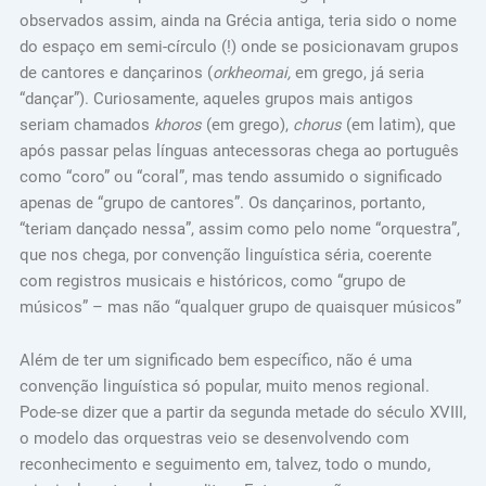
observados assim, ainda na Grécia antiga, teria sido o nome
do espaço em semi-círculo (!) onde se posicionavam grupos
de cantores e dançarinos (
orkheomai,
em grego, já seria
“dançar”). Curiosamente, aqueles grupos mais antigos
seriam chamados
khoros
(em grego),
chorus
(em latim), que
após passar pelas línguas antecessoras chega ao português
como “coro” ou “coral”, mas tendo assumido o significado
apenas de “grupo de cantores”. Os dançarinos, portanto,
“teriam dançado nessa”, assim como pelo nome “orquestra”,
que nos chega, por convenção linguística séria, coerente
com registros musicais e históricos, como “grupo de
músicos” – mas não “qualquer grupo de quaisquer músicos”
Além de ter um significado bem específico, não é uma
convenção linguística só popular, muito menos regional.
Pode-se dizer que a partir da segunda metade do século XVIII,
o modelo das orquestras veio se desenvolvendo com
reconhecimento e seguimento em, talvez, todo o mundo,