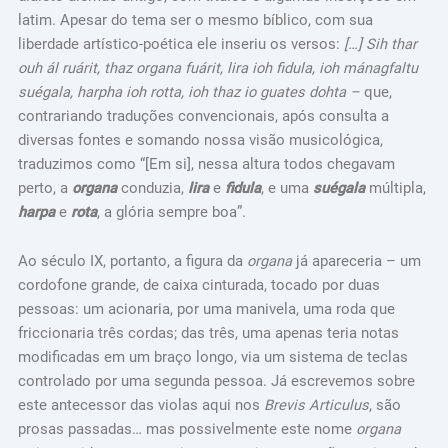
latim. Apesar do tema ser o mesmo bíblico, com sua
liberdade artístico-poética ele inseriu os versos:
[…] Sih thar
ouh ál ruárit, thaz organa fuárit, lira ioh fidula, ioh mánagfaltu
suégala, harpha ioh rotta, ioh thaz io guates dohta –
que,
contrariando traduções convencionais, após consulta a
diversas fontes e somando nossa visão musicológica,
traduzimos como “[Em si], nessa altura todos chegavam
perto, a
organa
conduzia,
lira
e
fidula
, e uma
suégala
múltipla,
harpa
e
rota
, a glória sempre boa”.
Ao século IX, portanto, a figura da
organa
já apareceria – um
cordofone grande, de caixa cinturada, tocado por duas
pessoas: um acionaria, por uma manivela, uma roda que
friccionaria três cordas; das três, uma apenas teria notas
modificadas em um braço longo, via um sistema de teclas
controlado por uma segunda pessoa. Já escrevemos sobre
este antecessor das violas aqui nos
Brevis Articulus
, são
prosas passadas… mas possivelmente este nome
organa