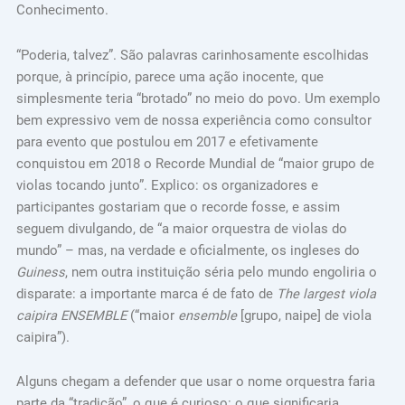
Conhecimento.
“Poderia, talvez”. São palavras carinhosamente escolhidas
porque, à princípio, parece uma ação inocente, que
simplesmente teria “brotado” no meio do povo. Um exemplo
bem expressivo vem de nossa experiência como consultor
para evento que postulou em 2017 e efetivamente
conquistou em 2018 o Recorde Mundial de “maior grupo de
violas tocando junto”. Explico: os organizadores e
participantes gostariam que o recorde fosse, e assim
seguem divulgando, de “a maior orquestra de violas do
mundo” – mas, na verdade e oficialmente, os ingleses do
Guiness
, nem outra instituição séria pelo mundo engoliria o
disparate: a importante marca é de fato de
The largest viola
caipira ENSEMBLE
(“maior
ensemble
[grupo, naipe] de viola
caipira”).
Alguns chegam a defender que usar o nome orquestra faria
parte da “tradição”, o que é curioso: o que significaria