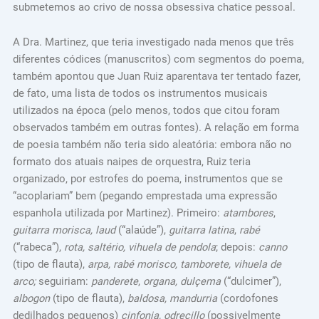
submetemos ao crivo de nossa obsessiva chatice pessoal.
A Dra. Martinez, que teria investigado nada menos que três
diferentes códices (manuscritos) com segmentos do poema,
também apontou que Juan Ruiz aparentava ter tentado fazer,
de fato, uma lista de todos os instrumentos musicais
utilizados na época (pelo menos, todos que citou foram
observados também em outras fontes). A relação em forma
de poesia também não teria sido aleatória: embora não no
formato dos atuais naipes de orquestra, Ruiz teria
organizado, por estrofes do poema, instrumentos que se
“acoplariam” bem (pegando emprestada uma expressão
espanhola utilizada por Martinez). Primeiro:
atambores
,
guitarra morisca, laud
(“alaúde”),
guitarra latina
,
rabé
(“rabeca”),
rota, saltério, vihuela de pendola
; depois:
canno
(tipo de flauta),
arpa, rabé morisco, tamborete, vihuela de
arco;
seguiriam:
panderete
,
organa, dulçema
(“dulcimer”),
albogon
(tipo de flauta),
baldosa, mandurria
(cordofones
dedilhados pequenos)
cinfonia, odreçillo
(possivelmente