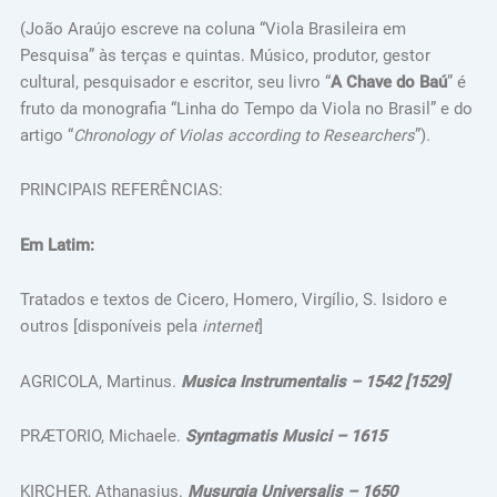
(João Araújo escreve na coluna “Viola Brasileira em
Pesquisa” às terças e quintas. Músico, produtor, gestor
cultural, pesquisador e escritor, seu livro “
A Chave do Baú
” é
fruto da monografia “Linha do Tempo da Viola no Brasil” e do
artigo “
Chronology of Violas according to Researchers
”).
PRINCIPAIS REFERÊNCIAS:
Em Latim:
Tratados e textos de Cicero, Homero, Virgílio, S. Isidoro e
outros [disponíveis pela
internet
]
AGRICOLA, Martinus.
Musica Instrumentalis
– 1542 [1529]
PRӔTORIO, Michaele.
Syntagmatis Musici – 1615
KIRCHER, Athanasius.
Musurgia Universalis – 1650