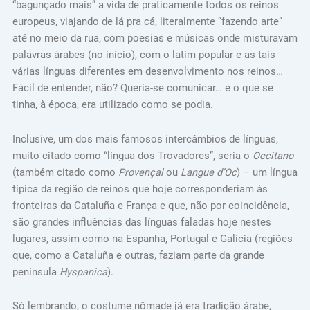
“bagunçado mais” a vida de praticamente todos os reinos
europeus, viajando de lá pra cá, literalmente “fazendo arte”
até no meio da rua, com poesias e músicas onde misturavam
palavras árabes (no início), com o latim popular e as tais
várias línguas diferentes em desenvolvimento nos reinos…
Fácil de entender, não? Queria-se comunicar… e o que se
tinha, à época, era utilizado como se podia.
Inclusive, um dos mais famosos intercâmbios de línguas,
muito citado como “língua dos Trovadores”, seria o
Occitano
(também citado como
Provençal
ou
Langue d’Oc
) – um língua
típica da região de reinos que hoje corresponderiam às
fronteiras da Cataluña e França e que, não por coincidência,
são grandes influências das línguas faladas hoje nestes
lugares, assim como na Espanha, Portugal e Galícia (regiões
que, como a Cataluña e outras, faziam parte da grande
península
Hyspanica
).
Só lembrando, o costume nômade já era tradição árabe,