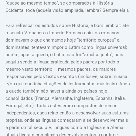
“quase ao mesmo tempo”, se comparados à História
Ocidental toda (aquela visão ampliada, lembra? Sempre ela!).
Para refrescar os estudos sobre História, é bom lembrar: até
o século V, quando o Império Romano caiu, os romanos
dominavam o que chamamos hoje “território europeu” e,
dominantes, tentavam impor o Latim como língua universal;
porém, após a queda, o Latim não foi “expulso junto”, pois
seguiu sendo a língua praticada pelos padres por todo o
mesmo vasto território – mesmos padres, os maiores
responsáveis pelos textos escritos (inclusive, sobre música
e/ou que continha citações de instrumentos musicais). Após
a queda também não haveria ainda os países hoje
consolidados (França, Alemanha, Inglaterra, Espanha, Itália,
Portugal, etc.). Todos estes eram compostos de reinos
independentes, cada reino então a desenvolver suas culturas
próprias, onde as línguas começaram a se desenvolver mais
a partir do tal século V. Línguas como a Inglesa e a Alemã
atuais tiveram complexos desenvolvimentos a partir de