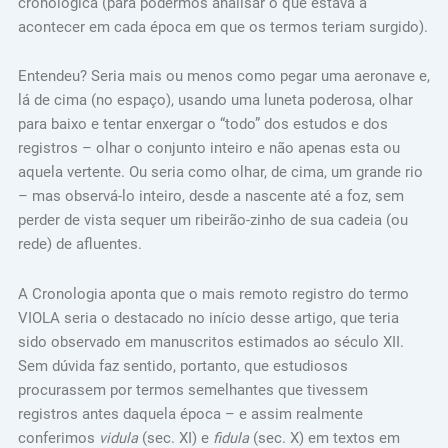
cronológica (para podermos analisar o que estava a
acontecer em cada época em que os termos teriam surgido).
Entendeu? Seria mais ou menos como pegar uma aeronave e,
lá de cima (no espaço), usando uma luneta poderosa, olhar
para baixo e tentar enxergar o “todo” dos estudos e dos
registros – olhar o conjunto inteiro e não apenas esta ou
aquela vertente. Ou seria como olhar, de cima, um grande rio
– mas observá-lo inteiro, desde a nascente até a foz, sem
perder de vista sequer um ribeirão-zinho de sua cadeia (ou
rede) de afluentes.
A Cronologia aponta que o mais remoto registro do termo
VIOLA seria o destacado no início desse artigo, que teria
sido observado em manuscritos estimados ao século XII.
Sem dúvida faz sentido, portanto, que estudiosos
procurassem por termos semelhantes que tivessem
registros antes daquela época – e assim realmente
conferimos
vidula
(sec. XI) e
fidula
(sec. X) em textos em