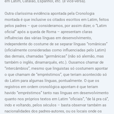
em Latim, Catalão, Espanhol, etc. (e vice-versa).
Outra claríssima evidência apontada pela Cronologia
montada é que inclusive os citados escritos em Latim, feitos
pelos padres – que consideramos, por assim dizer, o “Latim
oficial” após a queda de Roma – apresentam claras
influências das várias línguas em desenvolvimento,
independente do costume de se separar línguas “românicas”
(oficialmente consideradas como influenciadas pelo Latim)
das demais, chamadas “germânicas” (não só alemão, mas
também o inglês, dinamarquês, etc.). Ousamos chamar de
“intercâmbios”, mesmo que linguistas só costumem apontar
o que chamam de “empréstimos”, que teriam acontecido só
do Latim para algumas línguas, pontualmente. O que os
registros em ordem cronológica apontam é que teriam
havido “empréstimos” tanto nas línguas em desenvolvimento
quanto nos próprios textos em Latim “oficiais”, “de lá pra cá”,
indo e voltando, pelos séculos – basta observar também as
nacionalidades dos padres-autores, ou os locais onde os