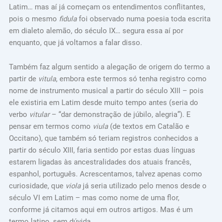
Latim… mas aí já começam os entendimentos conflitantes,
pois o mesmo
fidula
foi observado numa poesia toda escrita
em dialeto alemão, do século IX… segura essa aí por
enquanto, que já voltamos a falar disso.
Também faz algum sentido a alegação de origem do termo a
partir de
vitula
, embora este termos só tenha registro como
nome de instrumento musical a partir do século XIII – pois
ele existiria em Latim desde muito tempo antes (seria do
verbo
vitular
– “dar demonstração de júbilo, alegria”). E
pensar em termos como
viula
(de textos em Catalão e
Occitano), que também só teriam registros conhecidos a
partir do século XIII, faria sentido por estas duas línguas
estarem ligadas às ancestralidades dos atuais francês,
espanhol, português. Acrescentamos, talvez apenas como
curiosidade, que
viola
já seria utilizado pelo menos desde o
século VI em Latim – mas como nome de uma flor,
conforme já citamos aqui em outros artigos. Mas é um
termo latino, sem dúvida.