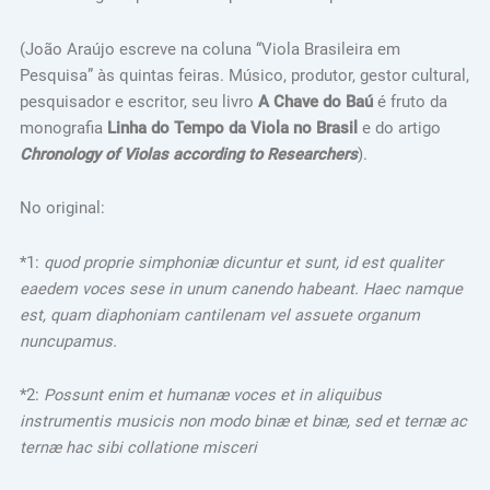
(João Araújo escreve na coluna “Viola Brasileira em
Pesquisa” às quintas feiras. Músico, produtor, gestor cultural,
pesquisador e escritor, seu livro
A Chave do Baú
é fruto da
monografia
Linha do Tempo da Viola no Brasil
e do artigo
Chronology of Violas according to Researchers
).
No original:
*1:
quod proprie simphoniæ dicuntur et sunt, id est qualiter
eaedem voces sese in unum canendo habeant. Haec namque
est, quam diaphoniam cantilenam vel assuete organum
nuncupamus.
*2:
Possunt enim et humanæ voces et in aliquibus
instrumentis musicis non modo binæ et binæ, sed et ternæ ac
ternæ hac sibi collatione misceri