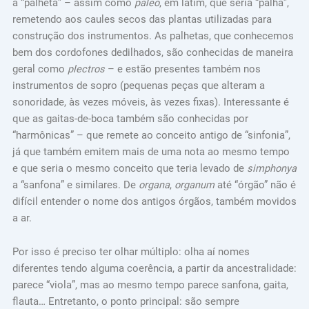
à “palheta” – assim como
paleo
, em latim, que seria “palha”,
remetendo aos caules secos das plantas utilizadas para
construção dos instrumentos. As palhetas, que conhecemos
bem dos cordofones dedilhados, são conhecidas de maneira
geral como
plectros
– e estão presentes também nos
instrumentos de sopro (pequenas peças que alteram a
sonoridade, às vezes móveis, às vezes fixas). Interessante é
que as gaitas-de-boca também são conhecidas por
“harmônicas” – que remete ao conceito antigo de “sinfonia”,
já que também emitem mais de uma nota ao mesmo tempo
e que seria o mesmo conceito que teria levado de
simphonya
a “sanfona” e similares. De
organa
,
organum
até “órgão” não é
difícil entender o nome dos antigos órgãos, também movidos
a ar.
Por isso é preciso ter olhar múltiplo: olha aí nomes
diferentes tendo alguma coerência, a partir da ancestralidade:
parece “viola”, mas ao mesmo tempo parece sanfona, gaita,
flauta… Entretanto, o ponto principal: são sempre