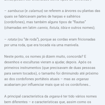
–
sambucus
(e
calamus
) se referem a árvores ou plantas das
quais se fabricavam partes de harpas e saltérios
(cordofones), mas também alguns tipos de “flautas”
(chamadas em latim
cannis
,
fistula
,
tibia
e outros nomes);
–
rotata
(ou “de roda”), porque as cordas eram fricionadas
por uma roda, que era tocada via uma manivela.
Neste ponto, os nomes já dizem muito, concorda? E
desenhos e esculturas vieram a ajudar, depois. Após os
primeiros instrumentos (que precisavam de duas pessoas
para serem tocados), o tamanho foi diminuindo até próximo
ao dos cordofones portáteis atuais – mas as
organas
acabariam por influenciar mais que só os cordofones…
A principal característica da
organa
é ter tido vários nomes
bem diferentes – e características que, assim como os