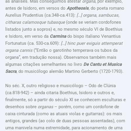
às análises. Mas conseguimos atestar
organa
, por exemplo,
antes de Isidoro, em versos do
Apotheosis
, do poeta romano
Aurelius Prudentius (ca.348-ca.413):
[…] organa, sambucas,
citharas calamosque tubasque
(onde se veriam cordofones
listados junto a sopros) e, no mesmo século VI de Boethius
e Isidoro, em verso da
Carmina
do bispo italiano Venantius
Fortunatus (ca. 530-ca.609):
[…] hinc puer exiguis attemperat
organa cannis
(“Então o garotinho temperava os tubos da
organa”, em tradução nossa). Observamos também mais
algumas citações semelhantes no livro
De Cantu et Musica
Sacra
, do musicólogo alemão Martino Gerberto (1720-1793).
No séc. X, outro religioso e musicólogo – Odo de Clúnia
(ca.818-942) – ainda citaria Boethius, Isidoro e outros e,
finalmente, só a partir do século XI se conhecem esculturas e
desenhos sobre
organas
– porém, como um cordofone de
caixa cinturada (como as atuais violas e guitarras): os mais
antigos, grandes (ao colo de duas pessoas assentadas), com
uma manivela numa extremidade, para acionamento de uma