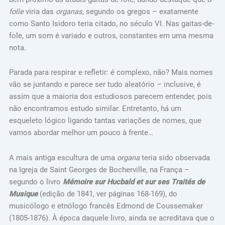
folle
viria das
organas
, segundo os gregos – exatamente
como Santo Isidoro teria citado, no século VI. Nas gaitas-de-
fole, um som é variado e outros, constantes em uma mesma
nota.
Parada para respirar e refletir: é complexo, não? Mais nomes
vão se juntando e parece ser tudo aleatório – inclusive, é
assim que a maioria dos estudiosos parecem entender, pois
não encontramos estudo similar. Entretanto, há um
esqueleto lógico ligando tantas variações de nomes, que
vamos abordar melhor um pouco à frente…
A mais antiga escultura de uma
organa
teria sido observada
na Igreja de Saint Georges de Bocherville, na França –
segundo o livro
Mémoire sur Hucbald et sur ses Traités de
Musique
(edição de 1841, ver páginas 168-169), do
musicólogo e etnólogo francês Edmond de Coussemaker
(1805-1876). À época daquele livro, ainda se acreditava que o