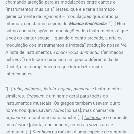
chamando atenção para as modulações entre cantos e
“instrumentos musicais” (estes, que ele teria chamado
genericamente de
organum
) – modulações que, como já
citamos, constariam depois do
Musica Enchiriadis
: “[…] Num
salmo cantado, após as modulações dos instrumentos é que
a voz do cantor segue – quando o canto precede, a arte de
modulação dos instrumentos é imitada” (tradução nossa *4).
A lista de instrumentos
sonum vocis animantur
(“animados
pela voz”) de Isidoro teria sido um pouco diferente da de
Daniel, e os complementos que introduziu, muito
interessantes:
“[…]
tuba,
calamus
, fistula,
organa
, pandoria
e instrumentos
similares.
Organum
é um nome geral para todos os
instrumentos musicais. Os gregos também usavam outro
nome, nos que usavam
folles
[bolsas], mas chamar de
organum
é o costume mais popular […]
Calamus
é o nome de
uma árvore [planta] que aquece, como as vozes ao se
somarem […]
Sambuca
na música é uma espécie de sinfonia