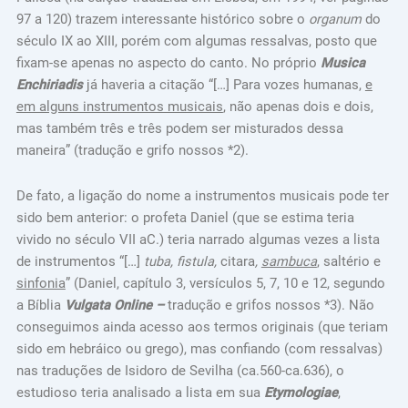
97 a 120) trazem interessante histórico sobre o
organum
do
século IX ao XIII, porém com algumas ressalvas, posto que
fixam-se apenas no aspecto do canto. No próprio
Musica
Enchiriadis
já haveria a citação “[…] Para vozes humanas,
e
em alguns instrumentos musicais
, não apenas dois e dois,
mas também três e três podem ser misturados dessa
maneira” (tradução e grifo nossos *2).
De fato, a ligação do nome a instrumentos musicais pode ter
sido bem anterior: o profeta Daniel (que se estima teria
vivido no século VII aC.) teria narrado algumas vezes a lista
de instrumentos “[…]
tuba, fistula,
citara
,
sambuca
, saltério e
sinfonia
” (Daniel, capítulo 3, versículos 5, 7, 10 e 12, segundo
a Bíblia
Vulgata Online –
tradução e grifos nossos *3). Não
conseguimos ainda acesso aos termos originais (que teriam
sido em hebráico ou grego), mas confiando (com ressalvas)
nas traduções de Isidoro de Sevilha (ca.560-ca.636), o
estudioso teria analisado a lista em sua
Etymologiae
,