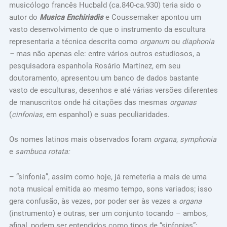
musicólogo francês Hucbald (ca.840-ca.930) teria sido o
autor do
Musica Enchiriadis
e Coussemaker apontou um
vasto desenvolvimento de que o instrumento da escultura
representaria a técnica descrita como
organum
ou
diaphonia
–
mas não apenas ele: entre vários outros estudiosos, a
pesquisadora espanhola Rosário Martinez, em seu
doutoramento, apresentou um banco de dados bastante
vasto de esculturas, desenhos e até várias versões diferentes
de manuscritos onde há citações das mesmas
organas
(
cinfonias
, em espanhol) e suas peculiaridades.
Os nomes latinos mais observados foram
organa
,
symphonia
e
sambuca rotata:
– “sinfonia”, assim como hoje, já remeteria a mais de uma
nota musical emitida ao mesmo tempo, sons variados; isso
gera confusão, às vezes, por poder ser às vezes a
organa
(instrumento) e outras, ser um conjunto tocando – ambos,
afinal, podem ser entendidos como tipos de “sinfonias”;