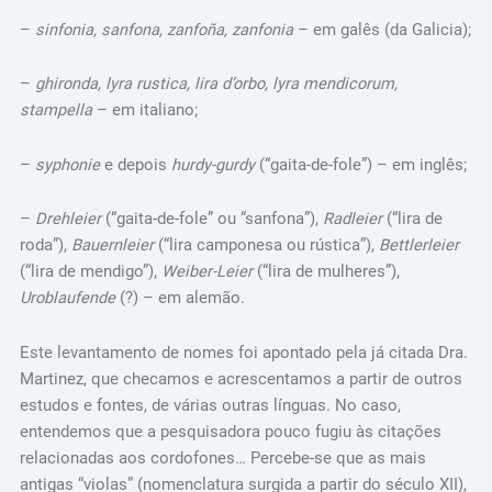
–
sinfonia, sanfona, zanfoña, zanfonia
– em galês (da Galicia);
–
ghironda, lyra rustica, lira d’orbo, lyra mendicorum,
stampella
– em italiano;
–
syphonie
e depois
hurdy-gurdy
(“gaita-de-fole”) – em inglês;
–
Drehleier
(“gaita-de-fole” ou “sanfona”),
Radleier
(“lira de
roda”),
Bauernleier
(“lira camponesa ou rústica”),
Bettlerleier
(“lira de mendigo”),
Weiber-Leier
(“lira de mulheres”),
Uroblaufende
(?) – em alemão.
Este levantamento de nomes foi apontado pela já citada Dra.
Martinez, que checamos e acrescentamos a partir de outros
estudos e fontes, de várias outras línguas. No caso,
entendemos que a pesquisadora pouco fugiu às citações
relacionadas aos cordofones… Percebe-se que as mais
antigas “violas” (nomenclatura surgida a partir do século XII),