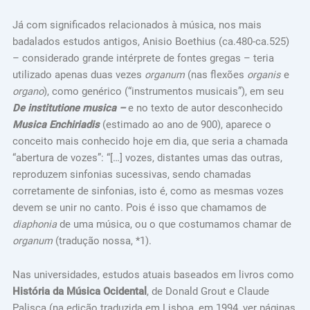
Já com significados relacionados à música, nos mais
badalados estudos antigos, Anisio Boethius (ca.480-ca.525)
– considerado grande intérprete de fontes gregas – teria
utilizado apenas duas vezes
organum
(nas flexões
organis
e
organo
), como genérico (“instrumentos musicais”), em seu
De institutione musica –
e no texto de autor desconhecido
Musica Enchiriadis
(estimado ao ano de 900), aparece o
conceito mais conhecido hoje em dia, que seria a chamada
“abertura de vozes”: “[…] vozes, distantes umas das outras,
reproduzem sinfonias sucessivas, sendo chamadas
corretamente de sinfonias, isto é, como as mesmas vozes
devem se unir no canto. Pois é isso que chamamos de
diaphonia
de uma música, ou o que costumamos chamar de
organum
(tradução nossa, *1).
Nas universidades, estudos atuais baseados em livros como
História da Música Ocidental
, de Donald Grout e Claude
Palisca (na edição traduzida em Lisboa, em 1994, ver páginas