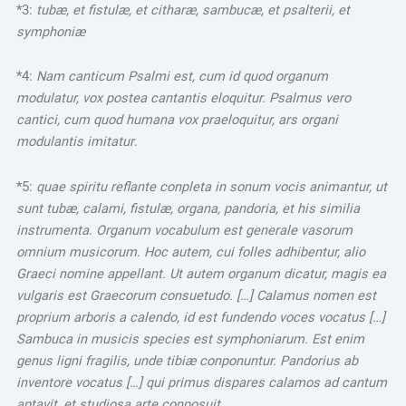
*3:
tubæ, et fistulæ, et citharæ, sambucæ, et psalterii, et
symphoniæ
*4:
Nam canticum Psalmi est, cum id quod organum
modulatur, vox postea cantantis eloquitur. Psalmus vero
cantici, cum quod humana vox praeloquitur, ars organi
modulantis imitatur
.
*5:
quae spiritu reflante conpleta in sonum vocis animantur, ut
sunt tubæ, calami, fistulæ, organa, pandoria, et his similia
instrumenta
.
Organum vocabulum est generale vasorum
omnium musicorum
.
Hoc autem, cui folles adhibentur, alio
Graeci nomine appellant. Ut autem organum dicatur, magis ea
vulgaris est Graecorum consuetudo. […] Calamus nomen est
proprium arboris a calendo, id est fundendo voces vocatus […]
Sambuca in musicis species est symphoniarum. Est enim
genus ligni fragilis, unde tibiæ conponuntur. Pandorius ab
inventore vocatus […] qui primus dispares calamos ad cantum
aptavit, et studiosa arte conposuit.