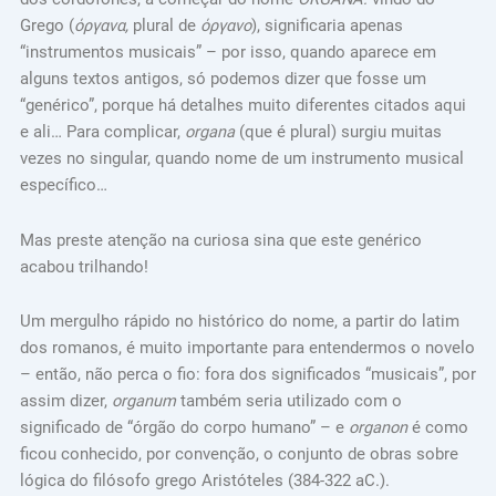
Grego (
όργανα,
plural de
όργανο
), significaria apenas
“instrumentos musicais” – por isso, quando aparece em
alguns textos antigos, só podemos dizer que fosse um
“genérico”, porque há detalhes muito diferentes citados aqui
e ali… Para complicar,
organa
(que é plural) surgiu muitas
vezes no singular, quando nome de um instrumento musical
específico…
Mas preste atenção na curiosa sina que este genérico
acabou trilhando!
Um mergulho rápido no histórico do nome, a partir do latim
dos romanos, é muito importante para entendermos o novelo
– então, não perca o fio: fora dos significados “musicais”, por
assim dizer,
organum
também seria utilizado com o
significado de “órgão do corpo humano” – e
organon
é como
ficou conhecido, por convenção, o conjunto de obras sobre
lógica do filósofo grego Aristóteles (384-322 aC.).