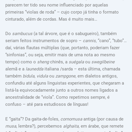
parecem ter tido seu nome influenciado por aquelas
primeiras “violas de roda” – cujo corpo já tinha o formato
cinturado, além de cordas. Mas é muito mais…
Do
sambucus
(a tal árvore, que é o sabugueiro), também
seriam feitos instrumentos de sopro –
cannis
, “cano”, “tubo”…
daí, várias flautas múltiplas (que, portanto, poderiam fazer
“sinfonias”, ou seja, emitir mais de uma nota ao mesmo
tempo) como o
sheng
chinês, a
suégala
ou
swegilbeine
alemã e a
launedda
italiana /sarda – esta última, chamada
também
bidula
,
vidula
ou
zampgone
, em dialetos antigos,
confundiu até alguns linguistas experientes, que chegaram a
listá-la equivocadamente junto a outros nomes ligados a
ancestralidade de “viola”. Como repetimos sempre, é
confuso – até para estudiosos de línguas!
E “gaita”? Da gaita-de-foles,
cornomusa
antiga (por causa de
musa
, lembra?), percebemos
alghaita,
em árabe, que remete