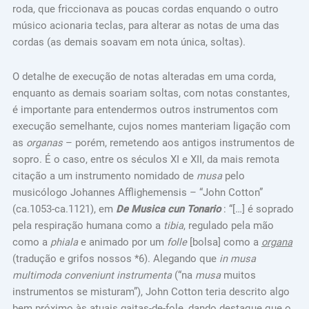
roda, que friccionava as poucas cordas enquando o outro
músico acionaria teclas, para alterar as notas de uma das
cordas (as demais soavam em nota única, soltas).
O detalhe de execução de notas alteradas em uma corda,
enquanto as demais soariam soltas, com notas constantes,
é importante para entendermos outros instrumentos com
execução semelhante, cujos nomes manteriam ligação com
as
organas
– porém, remetendo aos antigos instrumentos de
sopro. É o caso, entre os séculos XI e XII, da mais remota
citação a um instrumento nomidado de
musa
pelo
musicólogo Johannes Afflighemensis – “John Cotton”
(ca.1053-ca.1121), em
De Musica cun Tonario
: “[…] é soprado
pela respiração humana como a
tibia
, regulado pela mão
como a
phiala
e animado por um
folle
[bolsa] como a
organa
(tradução e grifos nossos *6). Alegando que
in musa
multimoda conveniunt instrumenta
(“na
musa
muitos
instrumentos se misturam”), John Cotton teria descrito algo
bem próximo às atuais gaitas-de-fole, dando destaque que o