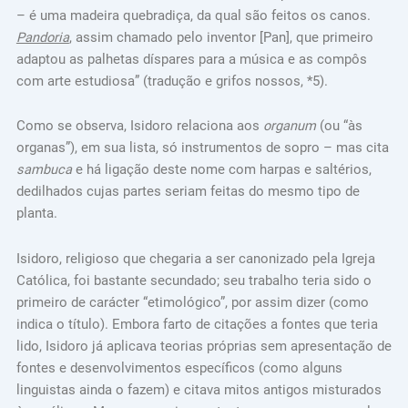
– é uma madeira quebradiça, da qual são feitos os canos.
Pandoria
, assim chamado pelo inventor [Pan], que primeiro
adaptou as palhetas díspares para a música e as compôs
com arte estudiosa” (tradução e grifos nossos, *5).
Como se observa, Isidoro relaciona aos
organum
(ou “às
organas”), em sua lista, só instrumentos de sopro – mas cita
sambuca
e há ligação deste nome com harpas e saltérios,
dedilhados cujas partes seriam feitas do mesmo tipo de
planta.
Isidoro, religioso que chegaria a ser canonizado pela Igreja
Católica, foi bastante secundado; seu trabalho teria sido o
primeiro de carácter “etimológico”, por assim dizer (como
indica o título). Embora farto de citações a fontes que teria
lido, Isidoro já aplicava teorias próprias sem apresentação de
fontes e desenvolvimentos específicos (como alguns
linguistas ainda o fazem) e citava mitos antigos misturados