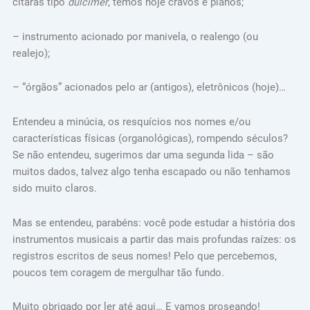
cítaras tipo
dulcimer
, temos hoje cravos e pianos;
– instrumento acionado por manivela, o realengo (ou
realejo);
– “órgãos” acionados pelo ar (antigos), eletrônicos (hoje)…
Entendeu a minúcia, os resquícios nos nomes e/ou
características físicas (organológicas), rompendo séculos?
Se não entendeu, sugerimos dar uma segunda lida – são
muitos dados, talvez algo tenha escapado ou não tenhamos
sido muito claros.
Mas se entendeu, parabéns: você pode estudar a história dos
instrumentos musicais a partir das mais profundas raízes: os
registros escritos de seus nomes! Pelo que percebemos,
poucos tem coragem de mergulhar tão fundo.
Muito obrigado por ler até aqui… E vamos proseando!