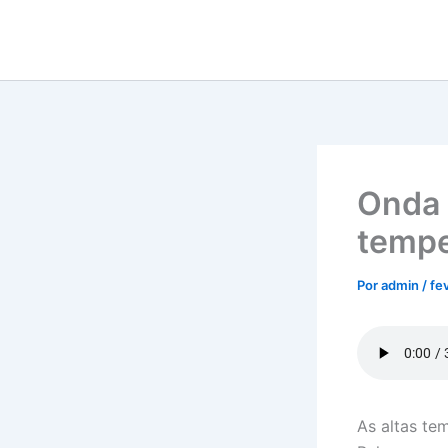
Ir
para
o
conteúdo
Onda 
tempe
Por
admin
/
fe
As altas tem