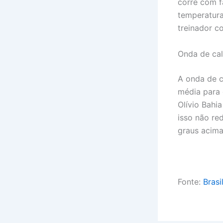
corre com f
temperatura
treinador c
Onda de cal
A onda de c
média para 
Olívio Bahi
isso não re
graus acima
Fonte:
Brasi