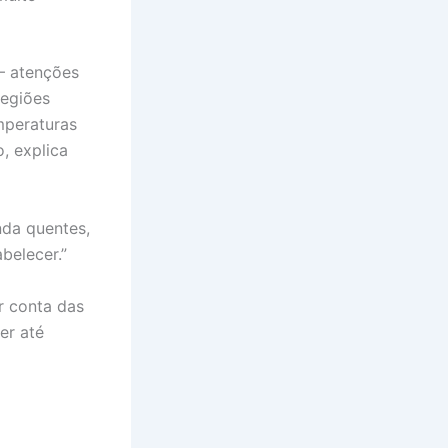
— atenções
regiões
mperaturas
, explica
nda quentes,
belecer.”
r conta das
er até