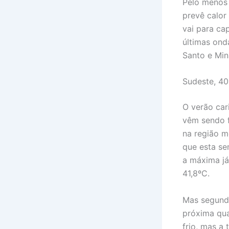
Pelo menos 
prevê calor
vai para ca
últimas onda
Santo e Min
Sudeste, 4
O verão car
vêm sendo f
na região m
que esta se
a máxima já
41,8ºC.
Mas segundo
próxima qua
frio, mas a