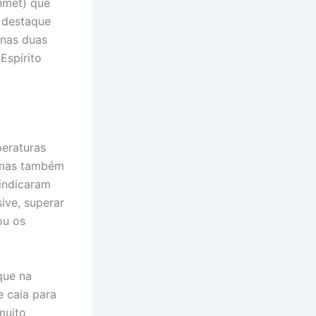
Inmet) que
 destaque
 nas duas
Espírito
peraturas
, mas também
 indicaram
ive, superar
ou os
que na
e caia para
muito