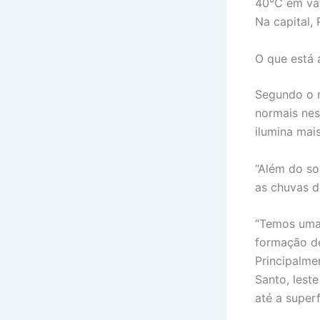
40°C em vár
Na capital,
O que está
Segundo o m
normais nes
ilumina mais
“Além do so
as chuvas d
“Temos uma 
formação de
Principalme
Santo, lest
até a superf