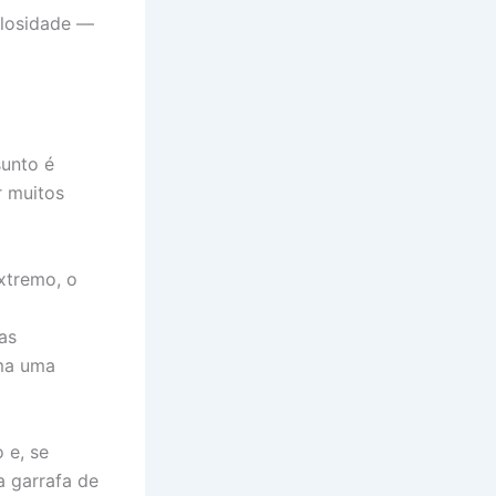
bulosidade —
sunto é
r muitos
xtremo, o
as
uma uma
 e, se
a garrafa de