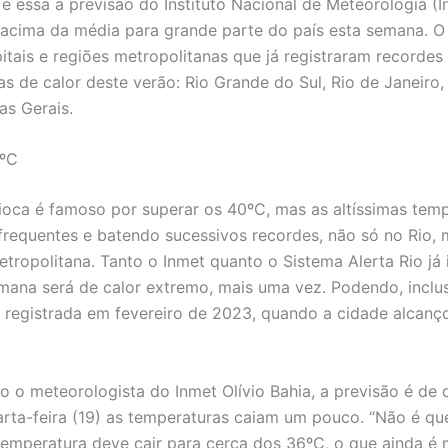
é essa a previsão do Instituto Nacional de Meteorologia (
 acima da média para grande parte do país esta semana. O
pitais e regiões metropolitanas que já registraram recordes
s de calor deste verão: Rio Grande do Sul, Rio de Janeiro, 
as Gerais.
0ºC
ioca é famoso por superar os 40ºC, mas as altíssimas tem
requentes e batendo sucessivos recordes, não só no Rio
etropolitana. Tanto o Inmet quanto o Sistema Alerta Rio já
mana será de calor extremo, mais uma vez. Podendo, inclus
 registrada em fevereiro de 2023, quando a cidade alcanç
 o meteorologista do Inmet Olívio Bahia, a previsão é de 
rta-feira (19) as temperaturas caiam um pouco. “Não é qu
 temperatura deve cair para cerca dos 36ºC, o que ainda é 