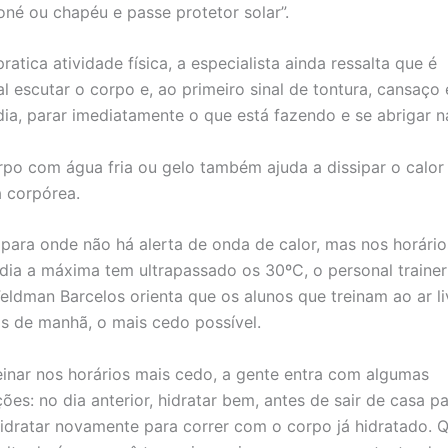
oné ou chapéu e passe protetor solar”.
atica atividade física, a especialista ainda ressalta que é
l escutar o corpo e, ao primeiro sinal de tontura, cansaço
dia, parar imediatamente o que está fazendo e se abrigar 
orpo com água fria ou gelo também ajuda a dissipar o calor 
 corpórea.
, para onde não há alerta de onda de calor, mas nos horári
dia a máxima tem ultrapassado os 30ºC, o personal trainer
Feldman Barcelos orienta que os alunos que treinam ao ar l
os de manhã, o mais cedo possível.
reinar nos horários mais cedo, a gente entra com algumas
es: no dia anterior, hidratar bem, antes de sair de casa p
hidratar novamente para correr com o corpo já hidratado.