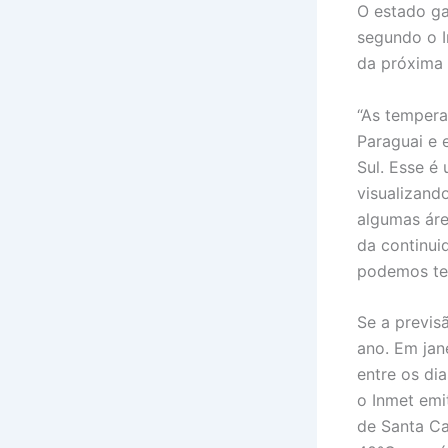
O estado ga
segundo o I
da próxima 
“As tempera
Paraguai e 
Sul. Esse é
visualizand
algumas áre
da continui
podemos ter
Se a previsã
ano. Em jan
entre os di
o Inmet emi
de Santa Ca