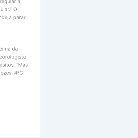
regular a
lar.” O
nde a parar.
acima da
eorologista
isitos. “Mas
vezes, 4ºC