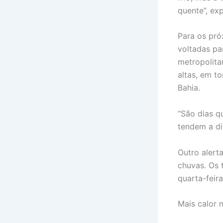
quente”, exp
Para os pró
voltadas pa
metropolita
altas, em t
Bahia.
“São dias q
tendem a di
Outro alert
chuvas. Os 
quarta-feir
Mais calor 