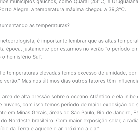
ios municípios gaúchos, como Quaraí (43°C) e Uruguaiana 
 Porto Alegre, a temperatura máxima chegou a 39,3°C.
 aumentando as temperaturas?
eteorologista, é importante lembrar que as altas tempera
ta época, justamente por estarmos no verão “o período em
 o hemisfério Sul”.
l e temperaturas elevadas temos excesso de umidade, por
e verão.” Mas nos últimos dias outros fatores têm influenci
área de alta pressão sobre o oceano Atlântico e ela inibe e
 nuvens, com isso temos período de maior exposição do s
nte em Minas Gerais, áreas de São Paulo, Rio de Janeiro, Es
e do Nordeste brasileiro. Com maior exposição solar, a rad
ície da Terra e aquece o ar próximo a ela.”