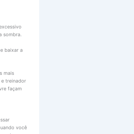
 excessivo
na sombra.
e baixar a
os mais
 e treinador
ivre façam
assar
 Quando você