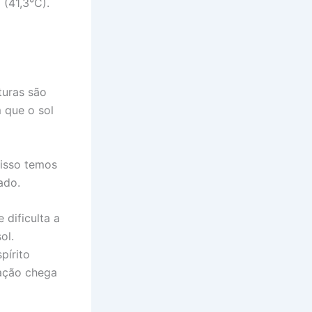
(41,3°C).
turas são
 que o sol
 isso temos
ado.
 dificulta a
ol.
pírito
iação chega