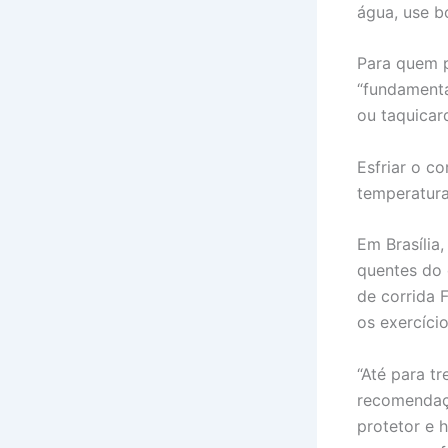
água, use b
Para quem pr
“fundamenta
ou taquicar
Esfriar o c
temperatura
Em Brasília
quentes do 
de corrida 
os exercíci
“Até para t
recomendaçõ
protetor e 