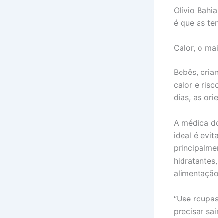
Olívio Bahi
é que as t
Calor, o ma
Bebês, cria
calor e ris
dias, as or
A médica do
ideal é evit
principalme
hidratantes
alimentação
“Use roupas
precisar sa