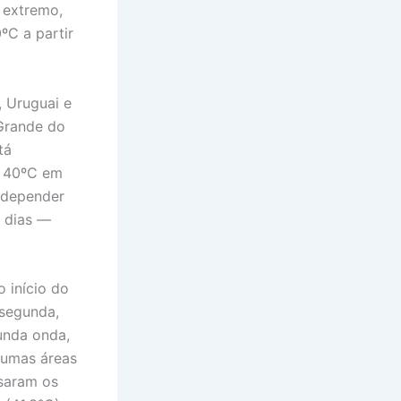
 extremo,
ºC a partir
, Uruguai e
 Grande do
tá
s 40ºC em
A depender
o dias —
o início do
 segunda,
unda onda,
gumas áreas
ssaram os