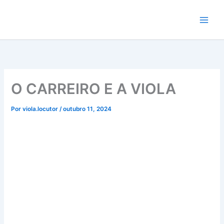
Ir
para
o
conteúdo
O CARREIRO E A VIOLA
Por
viola.locutor
/
outubro 11, 2024