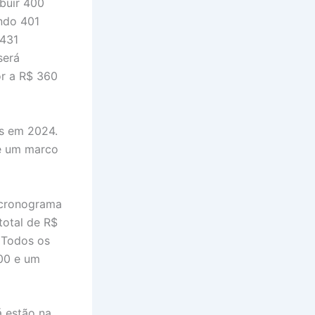
ibuir 400
ndo 401
.431
será
or a R$ 360
es em 2024.
 é um marco
 cronograma
otal de R$
 Todos os
500 e um
á estão na