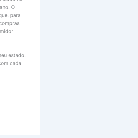
ano. O
que, para
 compras
umidor
 seu estado.
 com cada