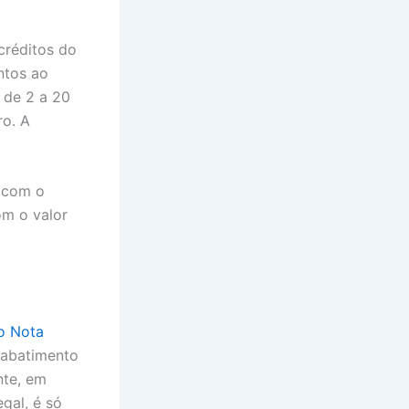
créditos do
ntos ao
 de 2 a 20
ro. A
a com o
om o valor
o Nota
a abatimento
nte, em
gal, é só