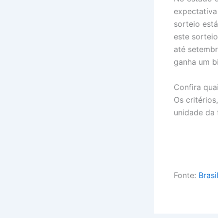
expectativa
sorteio est
este sortei
até setemb
ganha um bi
Confira quai
Os critério
unidade da
Fonte:
Brasi