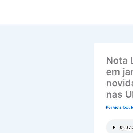
Ir
para
o
conteúdo
Nota 
em jan
novid
nas U
Por
viola.locu