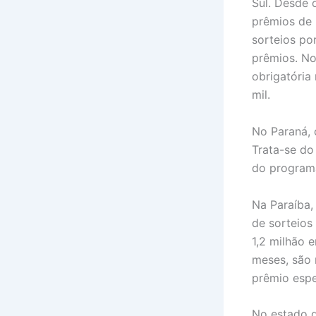
Sul. Desde 
prêmios de 
sorteios po
prêmios. No 
obrigatória
mil.
No Paraná,
Trata-se do
do program
Na Paraíba,
de sorteio
1,2 milhão 
meses, são 
prêmio espe
No estado d