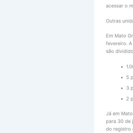
acessar o m
Outras uni
Em Mato Gro
fevereiro. A
são dividid
1.
5 
3 
2 
Já em Mato 
para 30 de j
do registro