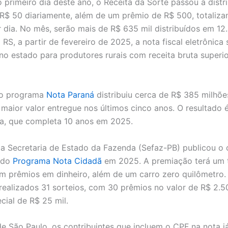
o primeiro dia deste ano, o Receita da Sorte passou a distr
R$ 50 diariamente, além de um prêmio de R$ 500, totaliza
r dia. No mês, serão mais de R$ 635 mil distribuídos em 12
RS, a partir de fevereiro de 2025, a nota fiscal eletrônica 
 no estado para produtores rurais com receita bruta superi
 o programa
Nota Paraná
distribuiu cerca de R$ 385 milhõ
 maior valor entregue nos últimos cinco anos. O resultado
a, que completa 10 anos em 2025.
 a Secretaria de Estado da Fazenda (Sefaz-PB) publicou o
s do
Programa Nota Cidadã
em 2025. A premiação terá um t
em prêmios em dinheiro, além de um carro zero quilômetro.
realizados 31 sorteios, com 30 prêmios no valor de R$ 2.
cial de R$ 25 mil.
e São Paulo, os contribuintes que incluem o CPF na nota j