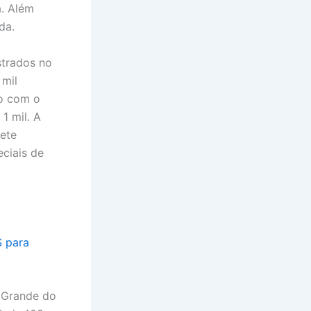
a. Além
da.
strados no
 mil
do com o
1 mil. A
ete
eciais de
S para
o Grande do