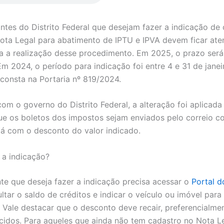
intes do Distrito Federal que desejam fazer a indicação de 
ta Legal para abatimento de IPTU e IPVA devem ficar ate
a a realização desse procedimento. Em 2025, o prazo será
Em 2024, o período para indicação foi entre 4 e 31 de janei
consta na Portaria nº 819/2024.
om o governo do Distrito Federal, a alteração foi aplicad
que os boletos dos impostos sejam enviados pelo correio c
 já com o desconto do valor indicado.
a indicação?
nte que deseja fazer a indicação precisa acessar o
Portal d
ultar o saldo de créditos e indicar o veículo ou imóvel par
 Vale destacar que o desconto deve recair, preferencialme
cidos. Para aqueles que ainda não tem cadastro no Nota Le