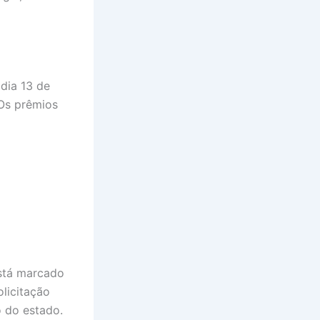
dia 13 de
 Os prêmios
tá marcado
olicitação
 do estado.