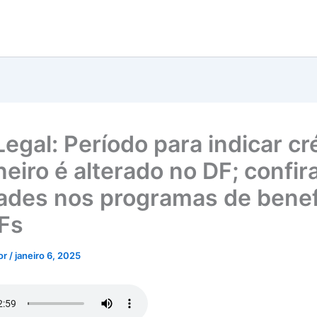
Legal: Período para indicar cr
eiro é alterado no DF; confir
ades nos programas de benef
Fs
tor
/
janeiro 6, 2025