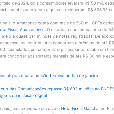
orteio de 2024, dois consumidores levaram R$ 50 mil, cad
participantes acertaram a quina e receberam, R$ 506,33 ca
o país, o Amazonas conta com mais de 560 mil CPFs cada
ota Fiscal Amazonense
. O estado já concedeu cerca de 34
 meio a quase 314 milhões de notas registradas. De acor
zonense, os contribuintes concorrem a prêmios de até R$ 
00 acumulados em compras, o participante recebe um bilh
para concorrer aos sorteios mensais de até R$ 30 mil e esp
il.
ional: prazo para adesão termina no fim de janeiro
stério das Comunicações repassa R$ 893 milhões ao BNDE
ojetos de inclusão digital
o país, uma novidade envolve o
Nota Fiscal Gaúcha
, no Ri