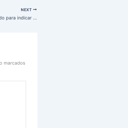
NEXT
Nota Legal: Período para indicar créditos em janeiro é alterado no DF; confira novidades nos programas de benefícios nas UFs
ão marcados