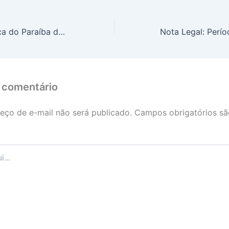
Bacia Hidrográfica do Paraíba do Sul: prazo para pagamento da taxa de uso da água de domínio da União vence em 30 de abril
 comentário
eço de e-mail não será publicado.
Campos obrigatórios s