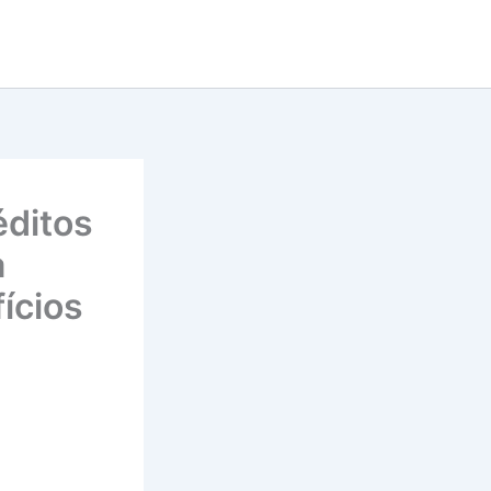
éditos
a
ícios