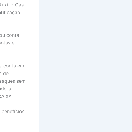
Auxílio Gás
tificação
ou conta
ntas e
a conta em
s de
 saques sem
ndo a
CAIXA.
 benefícios,