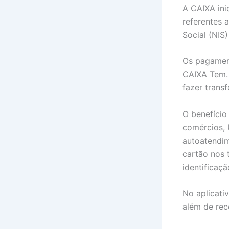
A CAIXA ini
referentes 
Social (NIS
Os pagamen
CAIXA Tem.
fazer transf
O benefíci
comércios, 
autoatendim
cartão nos 
identificaç
No aplicati
além de rec