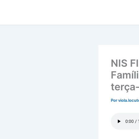
Ir
para
o
conteúdo
NIS F
Famíl
terça-
Por
viola.locu