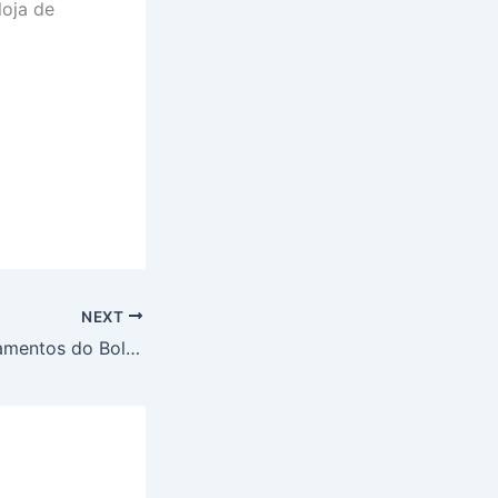
loja de
NEXT
NIS FINAL 9: pagamentos do Bolsa Família e Auxílio Gás começam nesta terça-feira (29)