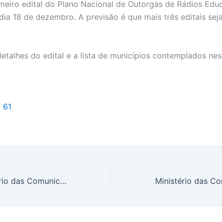
imeiro edital do Plano Nacional de Outorgas de Rádios Edu
dia 18 de dezembro. A previsão é que mais três editais se
detalhes do edital e a lista de municípios contemplados ne
l 61
No Piauí, Ministério das Comunicações lança edital para rádios educativas em 14 cidades