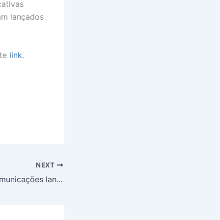
cativas
jam lançados
ste
link
.
NEXT
Ministério das Comunicações lança edital e cinco cidades do RJ podem contar com novas rádios educativas