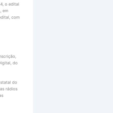
, o edital
s, em
dital, com
nscrição,
igital, do
statal do
as rádios
as