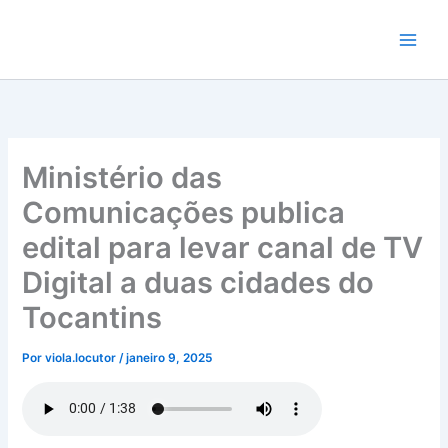
Ir
para
o
conteúdo
Ministério das
Comunicações publica
edital para levar canal de TV
Digital a duas cidades do
Tocantins
Por
viola.locutor
/
janeiro 9, 2025