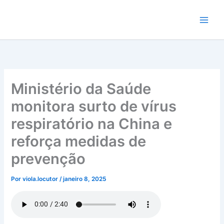
Ir
para
o
conteúdo
Ministério da Saúde
monitora surto de vírus
respiratório na China e
reforça medidas de
prevenção
Por
viola.locutor
/
janeiro 8, 2025